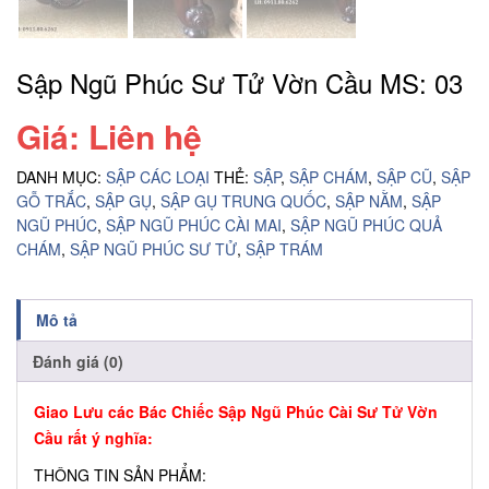
Sập Ngũ Phúc Sư Tử Vờn Cầu MS: 03
Giá: Liên hệ
DANH MỤC:
SẬP CÁC LOẠI
THẺ:
SẬP
,
SẬP CHÁM
,
SẬP CŨ
,
SẬP
GỖ TRẮC
,
SẬP GỤ
,
SẬP GỤ TRUNG QUỐC
,
SẬP NẰM
,
SẬP
NGŨ PHÚC
,
SẬP NGŨ PHÚC CÀI MAI
,
SẬP NGŨ PHÚC QUẢ
CHÁM
,
SẬP NGŨ PHÚC SƯ TỬ
,
SẬP TRÁM
Mô tả
Đánh giá (0)
Giao Lưu các Bác Chiếc Sập Ngũ Phúc Cài Sư Tử Vờn
Cầu rất ý nghĩa:
THÔNG TIN SẢN PHẨM: