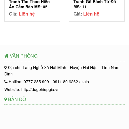
Tranh Tào Tháo Hiến
Tranh Gỗ Bách Tử Đồ
Áo Cẩm Bào MS: 05
MS: 11
Giá:
Liên hệ
Giá:
Liên hệ
VĂN PHÒNG
Địa chỉ: Làng Nghề Xã Hải Minh - Huyện Hải Hậu - Tỉnh Nam
Định
Hotline: 0777.285.999 - 0911.80.6262 / zalo
Website: http://dogohiepgia.vn
BẢN ĐỒ