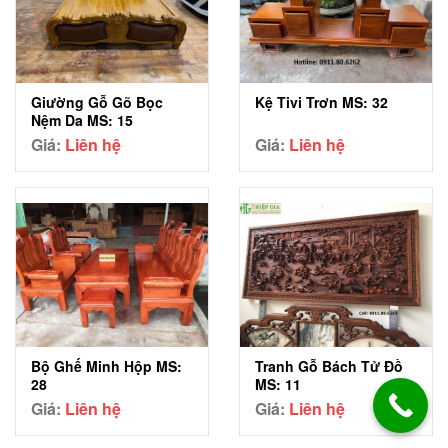
Giường Gỗ Gõ Bọc
Kệ Tivi Trơn MS: 32
Nệm Da MS: 15
Giá:
Liên hệ
Giá:
Liên hệ
Bộ Ghế Minh Hộp MS:
Tranh Gỗ Bách Tử Đồ
28
MS: 11
Giá:
Liên hệ
Giá:
Liên hệ