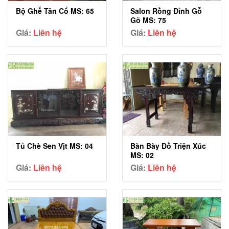
Salon Rồng Đỉnh Gỗ
Bộ Ghế Tân Cổ MS: 65
Gõ MS: 75
Giá:
Liên hệ
Giá:
Liên hệ
Tủ Chè Sen Vịt MS: 04
Bàn Bày Đồ Triện Xúc
MS: 02
Giá:
Liên hệ
Giá:
Liên hệ