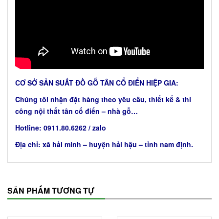
CƠ SỞ SẢN SUẤT ĐỒ GỖ TÂN CỔ ĐIỂN HIỆP GIA:
Chúng tôi nhận đặt hàng theo yêu cầu, thiết kế & thi
công nội thất tân cổ điển – nhà gỗ…
Hotline: 0911.80.6262 / zalo
Địa chỉ: xã hải minh – huyện hải hậu – tỉnh nam định.
SẢN PHẨM TƯƠNG TỰ