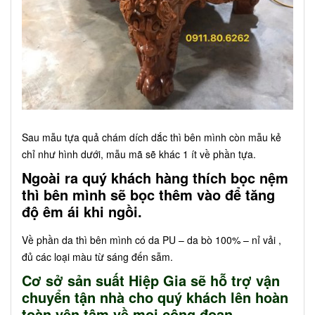
Sau mẫu tựa quả chám dích dắc thì bên mình còn mẫu kẻ
chỉ như hình dưới, mẫu mã sẽ khác 1 ít về phần tựa.
Ngoài ra quý khách hàng thích bọc nệm
thì bên mình sẽ bọc thêm vào để tăng
độ êm ái khi ngồi.
Về phần da thì bên mình có da PU – da bò 100% – nỉ vải ,
đủ các loại màu từ sáng đến sẫm.
Cơ sở sản suất Hiệp Gia sẽ hỗ trợ vận
chuyển tận nhà cho quý khách lên hoàn
toàn yên tâm về mọi công đoạn.