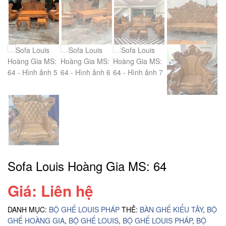
Sofa Louis Hoàng Gia MS: 64
Giá: Liên hệ
DANH MỤC:
BỘ GHẾ LOUIS PHÁP
THẺ:
BÀN GHẾ KIỂU TÂY
,
BỘ
GHẾ HOÀNG GIA
,
BỘ GHẾ LOUIS
,
BỘ GHẾ LOUIS PHÁP
,
BỘ