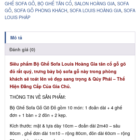
GHẾ SOFA GỖ
,
BỘ GHẾ TÂN CỔ
,
SALON HOÀNG GIA
,
SOFA
GỖ
,
SOFA GỖ PHÒNG KHÁCH
,
SOFA LOUIS HOÀNG GIA
,
SOFA
LOUIS PHÁP
Mô tả
Đánh giá (0)
Siêu phẩm Bộ Ghế Sofa Louis Hoàng Gia tân cổ gỗ gõ
đỏ rất quý, trưng bày bộ sofa gỗ này trong phòng
khách sẽ toát lên vẻ đẹp sang trọng & Qúy Phái – Thể
Hiện Đẳng Cấp Của Gia Chủ.
THÔNG TIN VỀ SẢN PHẨM:
Bộ Ghế Sofa Gỗ Gõ Đỏ gồm 10 món: 1 đoản dài + 4 ghế
đơn + 1 bàn + 2 đôn + 2 kẹp.
Kích thước: mặt & tựa dày 10cm – đoản dài 2m40 – sâu
80cm , ghế đơn dài 1m10 – rộng 80cm, đôn dài 60cm – rộng