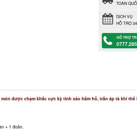
TOÀN QU
DỊCH VỤ
HỖ TRỢ 24
HỖ TRỢ T
0777.285
ón được chạm khắc cực kỳ tinh xảo hầm hố, trấn áp tà khí thể
àn + 1 đoản.