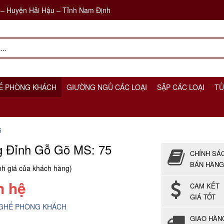
 – Huyện Hải Hậu – Tỉnh Nam Định
Ế PHÒNG KHÁCH
GIƯỜNG NGỦ CÁC LOẠI
SẬP CÁC LOẠI
TỦ
5
g Đỉnh Gỗ Gõ MS: 75
CHÍNH SÁ
BÁN HÀNG
h giá của khách hàng)
n hệ
CAM KẾT
GIÁ TỐT
GHẾ PHÒNG KHÁCH
GIAO HÀN