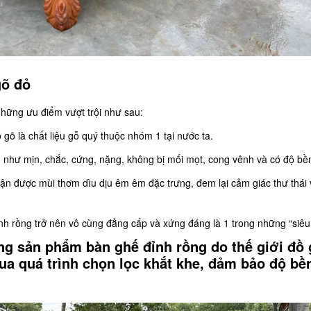
gõ đỏ
hững ưu điểm vượt trội như sau:
gõ là chất liệu gỗ quý thuộc nhóm 1 tại nước ta.
h như mịn, chắc, cứng, nặng, không bị mối mọt, cong vênh và có độ bền
hận được mùi thơm dìu dịu êm êm đặc trưng, đem lại cảm giác thư thái
đỉnh rồng trở nên vô cùng đẳng cấp và xứng đáng là 1 trong những “siê
ng sản phẩm bàn ghế đỉnh rồng do thế giới đồ 
ua quá trình chọn lọc khắt khe, đảm bảo độ bề