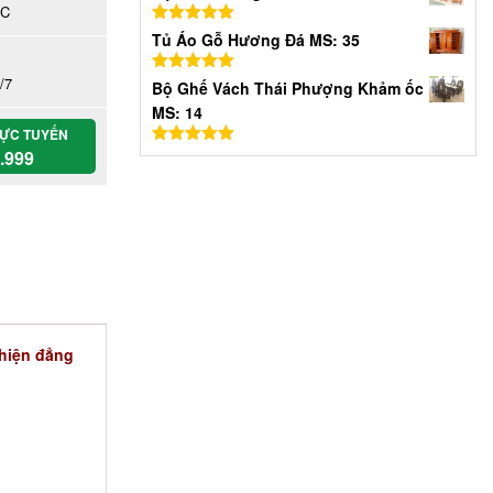
hạng
5.00
5
ỐC
sao
Được xếp
Tủ Áo Gỗ Hương Đá MS: 35
hạng
5.00
5
sao
/7
Được xếp
Bộ Ghế Vách Thái Phượng Khảm ốc
hạng
5.00
5
MS: 14
sao
RỰC TUYẾN
.999
Được xếp
hạng
5.00
5
sao
 hiện đẳng