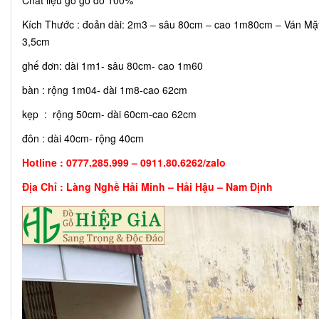
Chất liệu gỗ gõ đỏ 100%
Kích Thước : đoản dài: 2m3 – sâu 80cm – cao 1m80cm – Ván M
3,5cm
ghế đơn: dài 1m1- sâu 80cm- cao 1m60
bàn : rộng 1m04- dài 1m8-cao 62cm
kẹp : rộng 50cm- dài 60cm-cao 62cm
đôn : dài 40cm- rộng 40cm
Hotline : 0777.285.999 – 0911.80.6262/zalo
Địa Chỉ : Làng Nghề Hải Minh – Hải Hậu – Nam Định