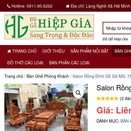
Hotline:
0911.80.6262
Địa chỉ: Làng Nghề Xã Hải Minh
Đồ Gỗ Hiệp Gia
TRANG CHỦ
GIỚI THIỆU
SẢN PHẨM NỔI BẬT
BÀN GH
ĐỒ THỜ CÁC LOẠI
BÀN PHẤN CÁC LOẠI
Trang chủ
/
Bàn Ghế Phòng Khách
/ Salon Rồng Đỉnh Gỗ Gõ MS: 7
Salon Rồn
(
2
đán
5.00
2
trên 5
Giá: Liê
dựa trên
đánh giá
DANH MỤC:
BÀN 