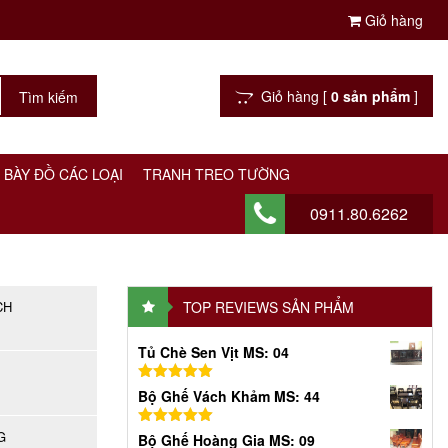
Giỏ hàng
Giỏ hàng [
0 sản phẩm
]
 BÀY ĐỒ CÁC LOẠI
TRANH TREO TƯỜNG
0911.80.6262
CH
TOP REVIEWS SẢN PHẨM
Tủ Chè Sen Vịt MS: 04
Được xếp
Bộ Ghế Vách Khảm MS: 44
hạng
5.00
5
sao
G
Được xếp
Bộ Ghế Hoàng Gia MS: 09