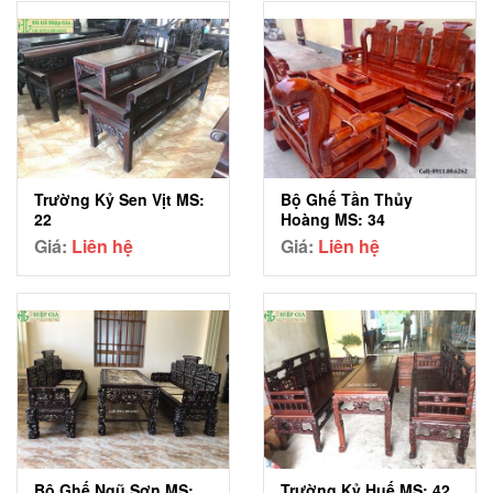
Trường Kỷ Sen Vịt MS:
Bộ Ghế Tần Thủy
22
Hoàng MS: 34
Giá:
Liên hệ
Giá:
Liên hệ
Bộ Ghế Ngũ Sơn MS:
Trường Kỷ Huế MS: 42