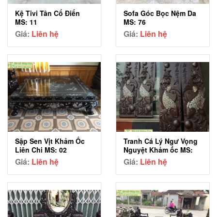
Sofa Góc Bọc Nệm Da
Kệ Tivi Tân Cổ Điển
MS: 76
MS: 11
Giá:
Liên hệ
Giá:
Liên hệ
Sập Sen Vịt Khảm Ốc
Tranh Cá Lý Ngư Vọng
Liên Chi MS: 02
Nguyệt Khảm ốc MS:
01
Giá:
Liên hệ
Giá:
Liên hệ