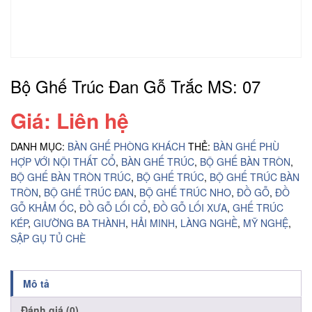
Bộ Ghế Trúc Đan Gỗ Trắc MS: 07
Giá: Liên hệ
DANH MỤC:
BÀN GHẾ PHÒNG KHÁCH
THẺ:
BÀN GHẾ PHÙ
HỢP VỚI NỘI THẤT CỔ
,
BÀN GHẾ TRÚC
,
BỘ GHẾ BÀN TRÒN
,
BỘ GHẾ BÀN TRÒN TRÚC
,
BỘ GHẾ TRÚC
,
BỘ GHẾ TRÚC BÀN
TRÒN
,
BỘ GHẾ TRÚC ĐAN
,
BỘ GHẾ TRÚC NHO
,
ĐỒ GỖ
,
ĐỒ
GỖ KHẢM ỐC
,
ĐỒ GỖ LỐI CỔ
,
ĐỒ GỖ LỐI XƯA
,
GHẾ TRÚC
KÉP
,
GIƯỜNG BA THÀNH
,
HẢI MINH
,
LÀNG NGHỀ
,
MỸ NGHỆ
,
SẬP GỤ TỦ CHÈ
Mô tả
Đánh giá (0)