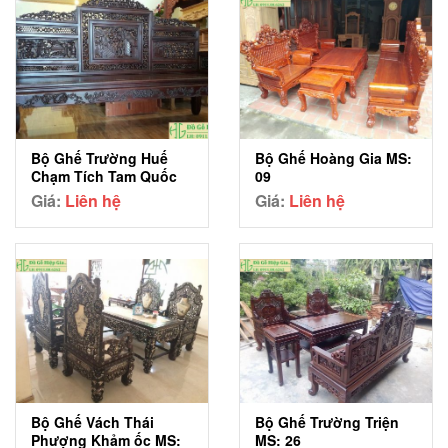
Bộ Ghế Trường Huế
Bộ Ghế Hoàng Gia MS:
Chạm Tích Tam Quốc
09
MS: 05
Giá:
Liên hệ
Giá:
Liên hệ
Bộ Ghế Vách Thái
Bộ Ghế Trường Triện
Phượng Khảm ốc MS:
MS: 26