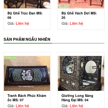
Bộ Ghế Trúc Đan MS:
Bộ Ghế Vách Dơi MS:
06
20
Giá:
Liên hệ
Giá:
Liên hệ
SẢN PHẨM NGẪU NHIÊN
Tranh Bách Phúc Khảm
Giường Long Sàng
ốc MS: 07
Hàng Đại MS: 04
Giá:
Liên hệ
Giá:
Liên hệ