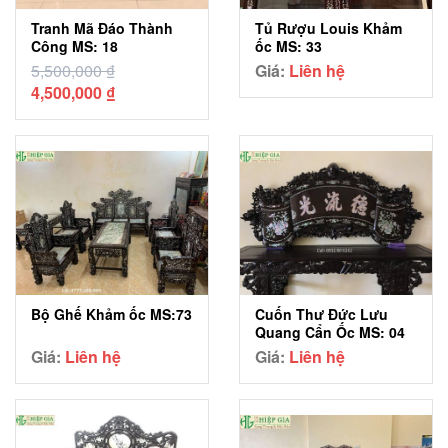
Tranh Mã Đáo Thành
Tủ Rượu Louis Khảm
Công MS: 18
ốc MS: 33
5,500,000
₫
Giá:
Liên hệ
Giá
Giá
4,500,000
₫
gốc
hiện
là:
tại
5,500,000 ₫.
là:
4,500,000 ₫.
Bộ Ghế Khảm ốc MS:73
Cuốn Thư Đức Lưu
Quang Cẩn Ốc MS: 04
Giá:
Liên hệ
Giá:
Liên hệ