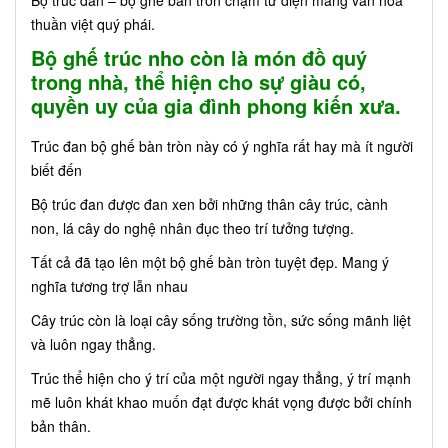
Bộ trúc đan – bộ ghế bàn tròn chạm tứ diện mang văn hoá
thuần việt quý phái.
Bộ ghế trúc nho còn là món đồ quý
trong nhà, thể hiện cho sự giàu có,
quyền uy của gia đình phong kiến xưa.
Trúc đan bộ ghế bàn tròn này có ý nghĩa rất hay mà ít người
biết đến
Bộ trúc đan được đan xen bởi những thân cây trúc, cành
non, lá cây do nghệ nhân đục theo trí tưởng tượng.
Tất cả đã tạo lên một bộ ghế bàn tròn tuyệt đẹp. Mang ý
nghĩa tương trợ lẫn nhau
Cây trúc còn là loại cây sống trường tồn, sức sống mãnh liệt
và luôn ngay thẳng.
Trúc thể hiện cho ý trí của một người ngay thẳng, ý trí mạnh
mẽ luôn khát khao muốn đạt được khát vọng được bởi chính
bản thân.