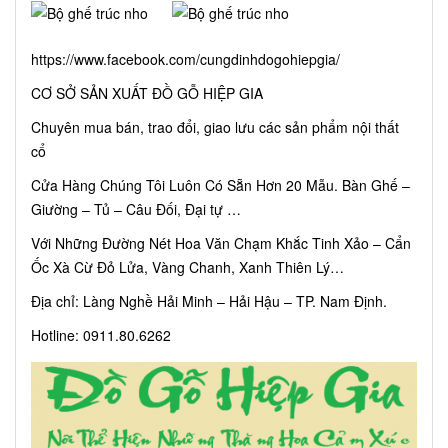
https://www.facebook.com/cungdinhdogohiepgia/
CƠ SỞ SẢN XUẤT ĐỒ GỖ HIỆP GIA
Chuyên mua bán, trao đổi, giao lưu các sản phẩm nội thất
cổ
Cửa Hàng Chúng Tôi Luôn Có Sẵn Hơn 20 Mẫu. Bàn Ghế –
Giường – Tủ – Câu Đối, Đại tự …
Với Những Đường Nét Hoa Văn Chạm Khắc Tinh Xảo – Cẩn
Ốc Xà Cừ Đỏ Lửa, Vàng Chanh, Xanh Thiên Lý…
Địa chỉ: Làng Nghề Hải Minh – Hải Hậu – TP. Nam Định.
Hotline: 0911.80.6262