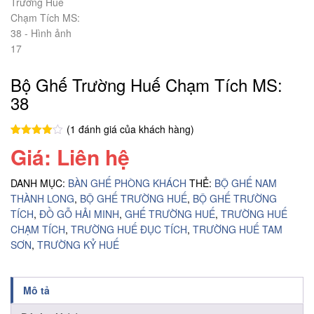
Bộ Ghế Trường Huế Chạm Tích MS:
38
(
1
đánh giá của khách hàng)
4.00
1
trên
Giá: Liên hệ
5 dựa
trên
đánh
giá
DANH MỤC:
BÀN GHẾ PHÒNG KHÁCH
THẺ:
BỘ GHẾ NAM
THÀNH LONG
,
BỘ GHẾ TRƯỜNG HUẾ
,
BỘ GHẾ TRƯỜNG
TÍCH
,
ĐỒ GỖ HẢI MINH
,
GHẾ TRƯỜNG HUẾ
,
TRƯỜNG HUẾ
CHẠM TÍCH
,
TRƯỜNG HUẾ ĐỤC TÍCH
,
TRƯỜNG HUẾ TAM
SƠN
,
TRƯỜNG KỶ HUẾ
Mô tả