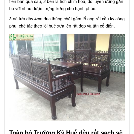
tiễn bạn qua cầu, 2 bên là tích chim hoa, đôi uyên ương gắn
bó với nhau được tượng trưng cho hạnh phúc.
3 nô tựa dày 4cm đục thủng chặt gấm tổ ong rất cầu kỳ công
phu, chế tác theo lối huế xưa lên rất đẹp và tân cổ điển.
Toàn bộ Trường Kỷ Huế đều rất sạch sẽ