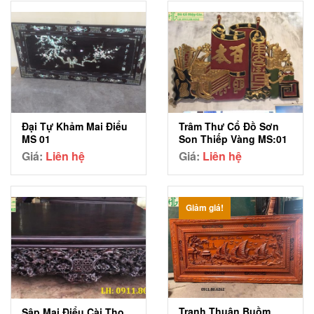
Đại Tự Khảm Mai Điểu
Trâm Thư Cổ Đồ Sơn
MS 01
Son Thiếp Vàng MS:01
Giá:
Liên hệ
Giá:
Liên hệ
Giảm giá!
Tranh Thuận Buồm
Sập Mai Điểu Cài Thọ