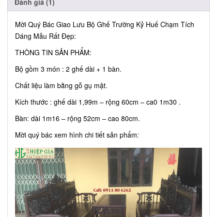
Đánh giá (1)
Mời Quý Bác Giao Lưu Bộ Ghế Trường Kỷ Huế Chạm Tích
Dáng Mẫu Rất Đẹp:
THÔNG TIN SẢN PHẨM:
Bộ gồm 3 món : 2 ghế dài + 1 bàn.
Chất liệu làm bằng gỗ gụ mật.
Kích thước : ghế dài 1,99m – rộng 60cm – ca0 1m30 .
Bàn: dài 1m16 – rộng 52cm – cao 80cm.
Mời quý bác xem hình chi tiết sản phẩm: