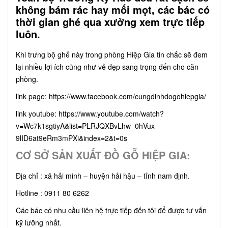
không bám rác hay mối mọt, các bác có
thời gian ghé qua xưởng xem trực tiếp
luôn.
Khi trưng bộ ghế này trong phòng Hiệp Gia tin chắc sẽ đem
lại nhiều lợi ích cũng như vẻ đẹp sang trọng đến cho căn
phòng.
link page:
https://www.facebook.com/cungdinhdogohiepgia/
link youtube:
https://www.youtube.com/watch?
v=Wc7k1sgtiyA&list=PLRJQXBvLhw_0hVux-
9lID6at9eRm3mPXi&index=2&t=0s
CƠ SỞ SẢN XUẤT ĐỒ GỖ HIỆP GIA:
Địa chỉ : xã hải minh – huyện hải hậu – tỉnh nam định.
Hotline : 0911 80 6262
Các bác có nhu cầu liên hệ trực tiếp đến tôi để được tư vấn
kỹ lưỡng nhất.