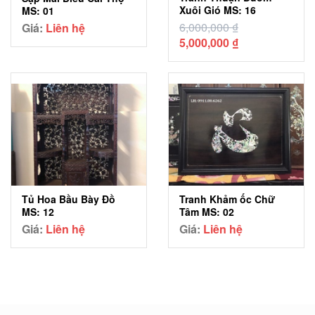
Xuôi Gió MS: 16
MS: 01
6,000,000
₫
Giá:
Liên hệ
Giá
Giá
5,000,000
₫
gốc
hiện
là:
tại
6,000,000 ₫.
là:
5,000,000 ₫.
Tủ Hoa Bầu Bày Đồ
Tranh Khảm ốc Chữ
MS: 12
Tâm MS: 02
Giá:
Liên hệ
Giá:
Liên hệ