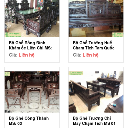
Bộ Ghế Rồng Đỉnh
Bộ Ghế Trường Huế
Khảm ốc Liên Chi MS:
Chạm Tích Tam Quốc
21
MS: 05
Giá:
Liên hệ
Giá:
Liên hệ
Bộ Ghế Cổng Thành
Bộ Ghế Trường Chỉ
MS: 03
Mây Chạm Tích MS 01