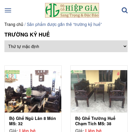
Toggle
navigation
Trang chủ
/ Sản phẩm được gắn thẻ “trường kỷ huế”
TRƯỜNG KỶ HUẾ
Bộ Ghế Ngũ Lân 8 Món
Bộ Ghế Trường Huế
MS: 32
Chạm Tích MS: 38
Giá:
Liên hệ
Giá:
Liên hệ