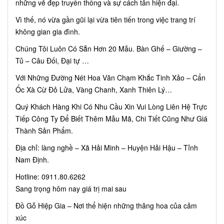
những vẻ đẹp truyền thống và sự cách tân hiện đại.
Vì thế, nó vừa gần gũi lại vừa tiên tiến trong việc trang trí
không gian gia đình.
Chúng Tôi Luôn Có Sẵn Hơn 20 Mẫu. Bàn Ghế – Giường –
Tủ – Câu Đối, Đại tự …
Với Những Đường Nét Hoa Văn Chạm Khắc Tinh Xảo – Cẩn
Ốc Xà Cừ Đỏ Lửa, Vàng Chanh, Xanh Thiên Lý…
Quý Khách Hàng Khi Có Nhu Cầu Xin Vui Lòng Liên Hệ Trực
Tiếp Công Ty Để Biết Thêm Mẫu Mã, Chi Tiết Cũng Như Giá
Thành Sản Phẩm.
Địa chỉ: làng nghề – Xã Hải Minh – Huyện Hải Hậu – Tỉnh
Nam Định.
Hotline: 0911.80.6262
Sang trọng hôm nay giá trị mai sau
Đồ Gỗ Hiệp Gia – Nơi thể hiện những thăng hoa của cảm
xúc