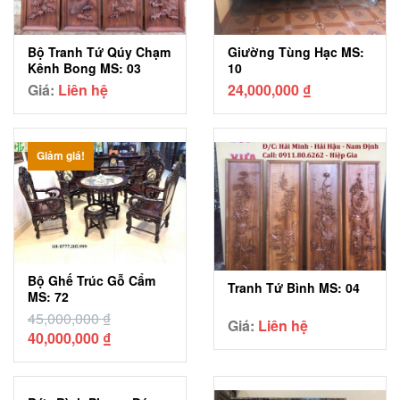
Bộ Tranh Tứ Qúy Chạm
Giường Tùng Hạc MS:
Kênh Bong MS: 03
10
Giá:
Liên hệ
24,000,000
₫
Giảm giá!
Bộ Ghế Trúc Gỗ Cẩm
Tranh Tứ Bình MS: 04
MS: 72
45,000,000
₫
Giá:
Liên hệ
Giá
Giá
40,000,000
₫
gốc
hiện
là:
tại
45,000,000 ₫.
là: