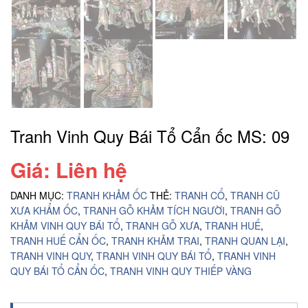
Tranh Vinh Quy Bái Tổ Cẩn ốc MS: 09
Giá: Liên hệ
DANH MỤC:
TRANH KHẢM ỐC
THẺ:
TRANH CỔ
,
TRANH CŨ
XƯA KHẨM ỐC
,
TRANH GỖ KHẢM TÍCH NGƯỜI
,
TRANH GỖ
KHẢM VINH QUY BÁI TỔ
,
TRANH GỖ XƯA
,
TRANH HUẾ
,
TRANH HUẾ CẨN ỐC
,
TRANH KHẢM TRAI
,
TRANH QUAN LẠI
,
TRANH VINH QUY
,
TRANH VINH QUY BÁI TỔ
,
TRANH VINH
QUY BÁI TỔ CẨN ỐC
,
TRANH VINH QUY THIẾP VÀNG