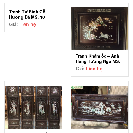
Tranh Tứ Bình Gỗ
Hương Đá MS: 10
Giá:
Liên hệ
Tranh Khảm ốc – Anh
Hùng Tương Ngộ MS:
03
Giá:
Liên hệ