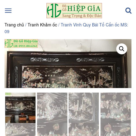
Toggle
navigation
Trang chủ
/
Tranh Khảm ốc
/ Tranh Vinh Quy Bái Tổ Cẩn ốc MS:
09