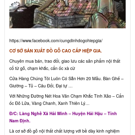
https://www.facebook.com/cungdinhdogohiepgia/
CƠ SỞ SẢN XUẤT ĐỒ GỖ CAO CẤP HIỆP GIA.
Chuyên mua bán, trao đổi, giao lưu các sản phẩm nội thất
cổ từ gỗ, chạm khắc, cẩn ốc xà cừ
Cửa Hàng Chúng Tôi Luôn Có Sẵn Hơn 20 Mẫu. Bàn Ghế –
Giường – Tủ – Câu Đối, Đại tự …
Với Những Đường Nét Hoa Văn Chạm Khắc Tinh Xảo – Cẩn
ốc Đỏ Lửa, Vàng Chanh, Xanh Thiên Lý…
Đ/C: Làng Nghề Xã Hải Minh – Huyện Hải Hậu – Tỉnh
Nam Định.
Là cơ sở đồ gỗ nội thất chất lượng với bề dày kinh nghiệm