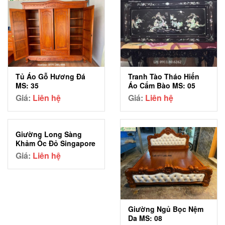
Tủ Áo Gỗ Hương Đá
Tranh Tào Tháo Hiến
MS: 35
Áo Cẩm Bào MS: 05
Giá:
Liên hệ
Giá:
Liên hệ
Giường Long Sàng
Khảm Ốc Đỏ Singapore
MS: 05
Giá:
Liên hệ
Giường Ngủ Bọc Nệm
Da MS: 08