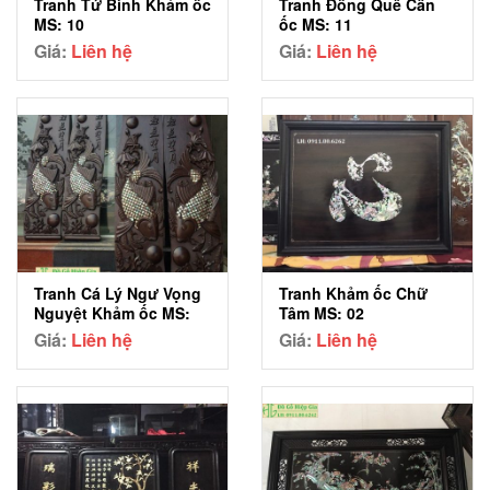
Tranh Tứ Bình Khảm ốc
Tranh Đồng Quê Cẩn
MS: 10
ốc MS: 11
Giá:
Liên hệ
Giá:
Liên hệ
Tranh Cá Lý Ngư Vọng
Tranh Khảm ốc Chữ
Nguyệt Khảm ốc MS:
Tâm MS: 02
01
Giá:
Liên hệ
Giá:
Liên hệ