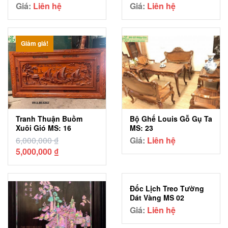
Giá:
Liên hệ
Giá:
Liên hệ
Giảm giá!
Tranh Thuận Buồm
Bộ Ghế Louis Gỗ Gụ Ta
Xuôi Gió MS: 16
MS: 23
6,000,000
₫
Giá:
Liên hệ
Giá
Giá
5,000,000
₫
gốc
hiện
là:
tại
6,000,000 ₫.
là:
Đốc Lịch Treo Tường
5,000,000 ₫.
Dát Vàng MS 02
Giá:
Liên hệ