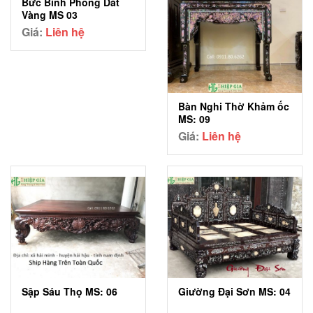
Bức Bình Phong Dát
40,000,000 ₫.
Vàng MS 03
Giá:
Liên hệ
Bàn Nghi Thờ Khảm ốc
MS: 09
Giá:
Liên hệ
Sập Sáu Thọ MS: 06
Giường Đại Sơn MS: 04