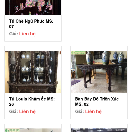
Tủ Chè Ngũ Phúc MS:
07
Giá:
Liên hệ
Tủ Louis Khảm ốc MS:
Bàn Bày Đồ Triện Xúc
26
MS: 02
Giá:
Liên hệ
Giá:
Liên hệ