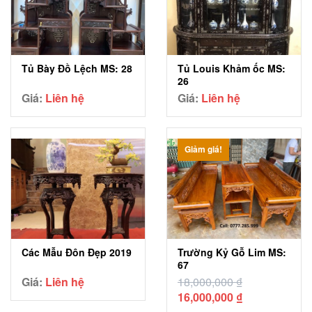
Tủ Bày Đồ Lệch MS: 28
Tủ Louis Khảm ốc MS:
26
Giá:
Liên hệ
Giá:
Liên hệ
Giảm giá!
Các Mẫu Đôn Đẹp 2019
Trường Kỷ Gỗ Lim MS:
67
Giá:
Liên hệ
18,000,000
₫
Giá
Giá
16,000,000
₫
gốc
hiện