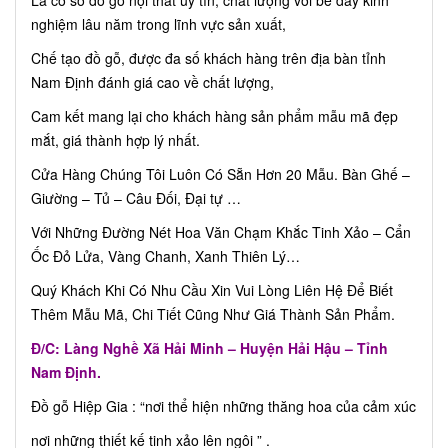
Là cơ sở đồ gỗ nội thất uy tín, chất lượng với bề dày kinh
nghiệm lâu năm trong lĩnh vực sản xuất,
Chế tạo đồ gỗ, được đa số khách hàng trên địa bàn tỉnh
Nam Định đánh giá cao về chất lượng,
Cam kết mang lại cho khách hàng sản phẩm mẫu mã đẹp
mắt, giá thành hợp lý nhất.
Cửa Hàng Chúng Tôi Luôn Có Sẵn Hơn 20 Mẫu. Bàn Ghế –
Giường – Tủ – Câu Đối, Đại tự …
Với Những Đường Nét Hoa Văn Chạm Khắc Tinh Xảo – Cẩn
Ốc Đỏ Lửa, Vàng Chanh, Xanh Thiên Lý…
Quý Khách Khi Có Nhu Cầu Xin Vui Lòng Liên Hệ Để Biết
Thêm Mẫu Mã, Chi Tiết Cũng Như Giá Thành Sản Phẩm.
Đ/C: Làng Nghề Xã Hải Minh – Huyện Hải Hậu – Tỉnh
Nam Định.
Đồ gỗ Hiệp Gia : “nơi thể hiện những thăng hoa của cảm xúc
nơi những thiết kế tinh xảo lên ngôi ” .