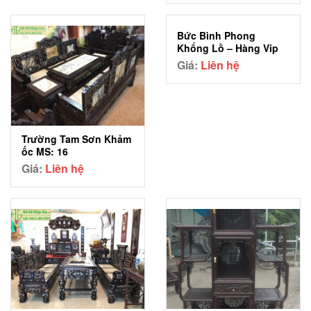
là:
tại
18,000,000 ₫.
là:
Bức Bình Phong
16,000,000 ₫.
Khổng Lồ – Hàng Vip
Giá:
Liên hệ
Trường Tam Sơn Khảm
ốc MS: 16
Giá:
Liên hệ