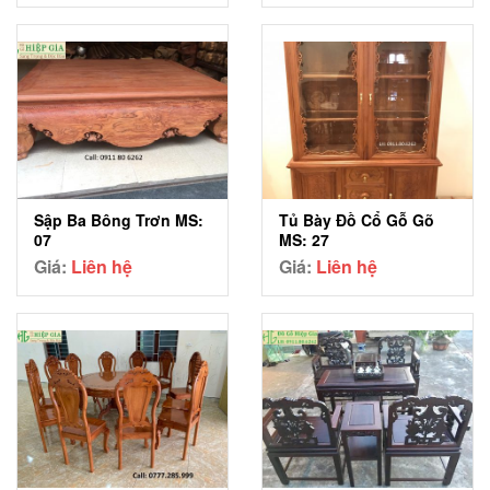
Sập Ba Bông Trơn MS:
Tủ Bày Đồ Cổ Gỗ Gõ
07
MS: 27
Giá:
Liên hệ
Giá:
Liên hệ