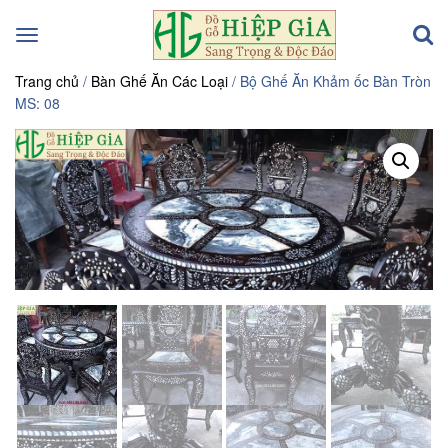
Toggle
navigation
Trang chủ
/
Bàn Ghế Ăn Các Loại
/ Bộ Ghế Ăn Khảm ốc Bàn Tròn
MS: 08