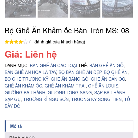
Bộ Ghế Ăn Khảm ốc Bàn Tròn MS: 08
(
1
đánh giá của khách hàng)
4.00
1
trên
Giá: Liên hệ
5 dựa
trên
đánh
giá
DANH MỤC:
BÀN GHẾ ĂN CÁC LOẠI
THẺ:
BÀN GHẾ ĂN GỖ
,
BÀN GHẾ ĂN HOA LÁ TÂY
,
BỘ BÀN GHẾ ĂN ĐẸP
,
BỘ GHẾ ĂN
,
BỘ GHẾ TRƯỜNG KỶ
,
GHẾ ĂN BẰNG GỖ
,
GHẾ ĂN CẨN ỐC
,
GHẾ ĂN KHẢM ỐC
,
GHẾ ĂN KHẢM TRAI
,
GHẾ ĂN LOUIS
,
GIƯỜNG BA THÀNH
,
GIUONG LONG SANG
,
SẬP BA THÀNH
,
SẬP GỤ
,
TRƯỜNG KỈ NGŨ SƠN
,
TRUONG KY SONG TIEN
,
TỦ
BÀY ĐỒ
Mô tả
Đánh giá (1)