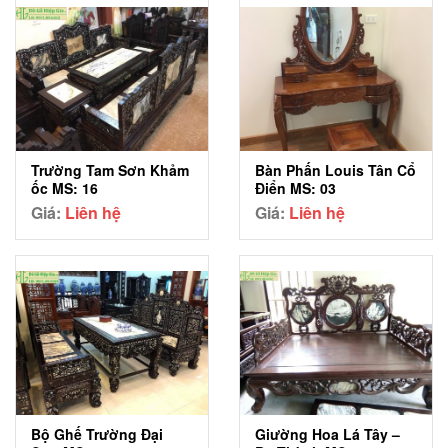
Trường Tam Sơn Khảm
Bàn Phấn Louis Tân Cổ
ốc MS: 16
Điển MS: 03
Giá:
Liên hệ
Giá:
Liên hệ
Bộ Ghế Trường Đại
Giường Hoa Lá Tây –