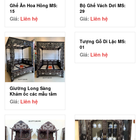
Ghế Ăn Hoa Hồng MS:
Bộ Ghế Vách Dơi MS:
15
29
Giá:
Liên hệ
Giá:
Liên hệ
Tượng Gỗ Di Lặc MS:
01
Giá:
Liên hệ
Giường Long Sàng
Khảm ốc các mẫu tầm
trung MS: 06
Giá:
Liên hệ