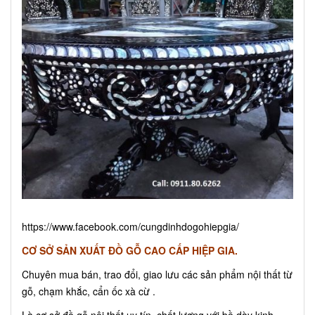
https://www.facebook.com/cungdinhdogohiepgia/
CƠ SỞ SẢN XUẤT ĐỒ GỖ CAO CẤP HIỆP GIA.
Chuyên mua bán, trao đổi, giao lưu các sản phẩm nội thất từ
gỗ, chạm khắc, cẩn ốc xà cừ .