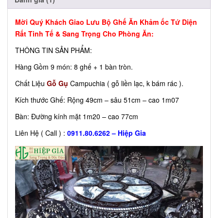
Mời Quý Khách Giao Lưu Bộ Ghế Ăn Khảm ốc Tứ Diện
Rất Tinh Tế & Sang Trọng Cho Phòng Ăn:
THÔNG TIN SẢN PHẨM:
Hàng Gồm 9 món: 8 ghế + 1 bàn tròn.
Chất Liệu
Gỗ Gụ
Campuchia ( gỗ liền lạc, k bám rác ).
Kích thước Ghế: Rộng 49cm – sâu 51cm – cao 1m07
Bàn: Đường kính mặt 1m20 – cao 77cm
Liên Hệ ( Call ) :
0911.80.6262 – Hiệp Gia