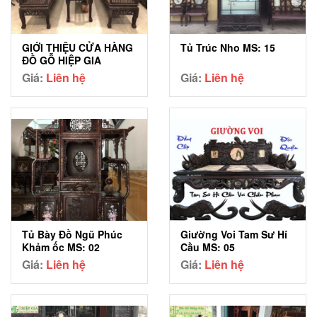
GIỚI THIỆU CỬA HÀNG
Tủ Trúc Nho MS: 15
ĐỒ GỖ HIỆP GIA
Giá:
Liên hệ
Giá:
Liên hệ
Tủ Bày Đồ Ngũ Phúc
Giường Voi Tam Sư Hí
Khảm ốc MS: 02
Cầu MS: 05
Giá:
Liên hệ
Giá:
Liên hệ