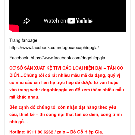
Trang fanpage:
https://www.facebook.com/dogocaocaphiepgia/
Facebook:
https://www.facebook.com/dogohiepgia
CƠ SỞ SẢN XUẤT KỆ TIVI CÁC LOẠI HIỆN ĐẠI – TÂN CỔ
ĐIỂN…Chúng tôi có rất nhiều mẫu mã đa dạng, quý vị
có nhu cầu xin liên hệ trực tiếp để được tư vấn hoặc
vào trang web: dogohiepgia.vn để xem thêm nhiều mẫu
mã khác nhau.
Bên cạnh đó chúng tôi còn nhận đặt hàng theo yêu
cầu, thiết kế – thi công nội thất tân cổ điển, công trình
nhà gỗ…
Hotline: 0911.80.6262 / zalo – Đồ Gỗ Hiệp Gia.