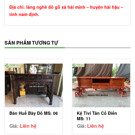
Địa chỉ: làng nghề đồ gỗ xã hải minh – huyện hải hậu –
tỉnh nam định.
SẢN PHẨM TƯƠNG TỰ
Bàn Huế Bày Đồ MS: 06
Kệ Tivi Tân Cổ Điển
MS: 11
Giá:
Liên hệ
Giá:
Liên hệ