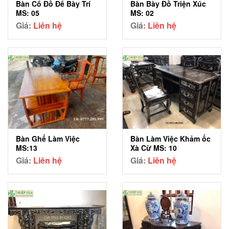
Bàn Cổ Đồ Để Bày Trí
Bàn Bày Đồ Triện Xúc
MS: 05
MS: 02
Giá:
Liên hệ
Giá:
Liên hệ
Bàn Ghế Làm Việc
Bàn Làm Việc Khảm ốc
MS:13
Xà Cừ MS: 10
Giá:
Liên hệ
Giá:
Liên hệ