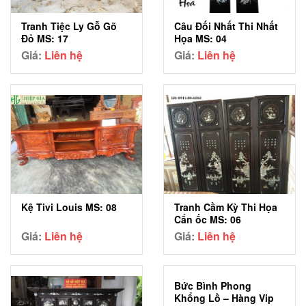
Tranh Tiệc Ly Gỗ Gõ
Câu Đối Nhất Thi Nhất
Đỏ MS: 17
Họa MS: 04
Giá:
Liên hệ
Giá:
Liên hệ
Kệ Tivi Louis MS: 08
Tranh Cầm Kỳ Thi Họa
Cẩn ốc MS: 06
Giá:
Liên hệ
Giá:
Liên hệ
Bức Bình Phong
Khổng Lồ – Hàng Vip