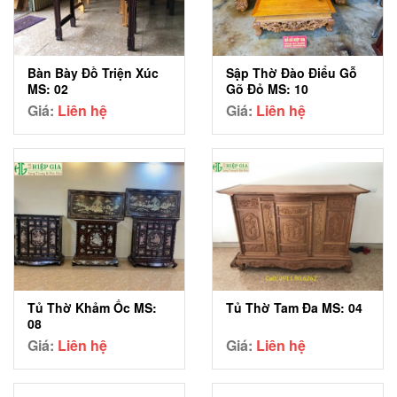
Sập Thờ Đào Điểu Gỗ
Bàn Bày Đồ Triện Xúc
Gõ Đỏ MS: 10
MS: 02
Giá:
Liên hệ
Giá:
Liên hệ
Tủ Thờ Khảm Ốc MS:
Tủ Thờ Tam Đa MS: 04
08
Giá:
Liên hệ
Giá:
Liên hệ