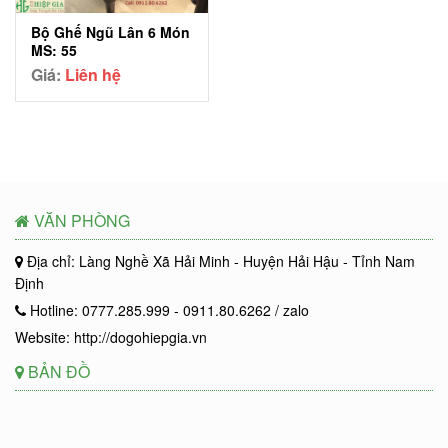
Bộ Ghế Ngũ Lân 6 Món
MS: 55
Giá:
Liên hệ
VĂN PHÒNG
Địa chỉ: Làng Nghề Xã Hải Minh - Huyện Hải Hậu - Tỉnh Nam
Định
Hotline: 0777.285.999 - 0911.80.6262 / zalo
Website: http://dogohiepgia.vn
BẢN ĐỒ