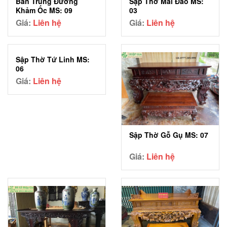
Bàn Trung Đường
Sập Thờ Mai Đào MS:
Khảm Ốc MS: 09
03
Giá:
Liên hệ
Giá:
Liên hệ
Sập Thờ Tứ Linh MS:
06
Giá:
Liên hệ
Sập Thờ Gỗ Gụ MS: 07
Giá:
Liên hệ