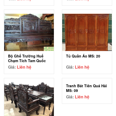
Bộ Ghế Trường Huế
Tủ Quần Áo MS: 20
Chạm Tích Tam Quốc
MS: 05
Giá:
Liên hệ
Giá:
Liên hệ
Tranh Bát Tiên Quá Hải
MS: 09
Giá:
Liên hệ