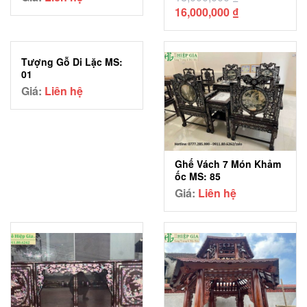
Giá
Giá
16,000,000
₫
gốc
hiện
là:
tại
18,000,000 ₫.
là:
Tượng Gỗ Di Lặc MS:
16,000,000 ₫.
01
Giá:
Liên hệ
Ghế Vách 7 Món Khảm
ốc MS: 85
Giá:
Liên hệ