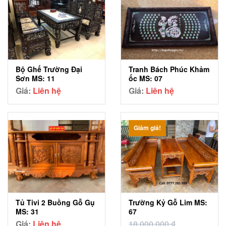
Bộ Ghế Trường Đại
Tranh Bách Phúc Khảm
Sơn MS: 11
ốc MS: 07
Giá:
Liên hệ
Giá:
Liên hệ
Giảm giá!
Tủ Tivi 2 Buồng Gỗ Gụ
Trường Kỷ Gỗ Lim MS:
MS: 31
67
Giá:
Liên hệ
18,000,000
₫