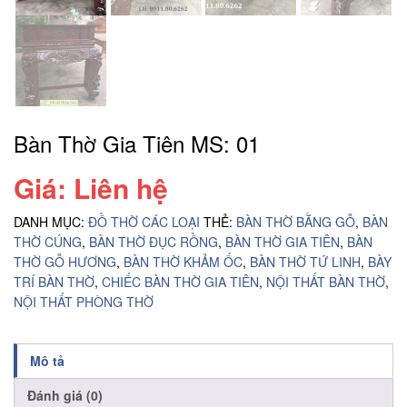
Bàn Thờ Gia Tiên MS: 01
Giá: Liên hệ
DANH MỤC:
ĐỒ THỜ CÁC LOẠI
THẺ:
BÀN THỜ BẰNG GỖ
,
BÀN
THỜ CÚNG
,
BÀN THỜ ĐỤC RỒNG
,
BÀN THỜ GIA TIÊN
,
BÀN
THỜ GỖ HƯƠNG
,
BÀN THỜ KHẢM ỐC
,
BÀN THỜ TỨ LINH
,
BÀY
TRÍ BÀN THỜ
,
CHIẾC BÀN THỜ GIA TIÊN
,
NỘI THẤT BÀN THỜ
,
NỘI THẤT PHÒNG THỜ
Mô tả
Đánh giá (0)