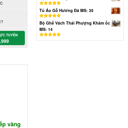
hạng
5.00
5
ỐC
sao
Được xếp
Tủ Áo Gỗ Hương Đá MS: 35
hạng
5.00
5
sao
/7
Được xếp
Bộ Ghế Vách Thái Phượng Khảm ốc
hạng
5.00
5
MS: 14
sao
RỰC TUYẾN
.999
Được xếp
hạng
5.00
5
sao
ếp vàng