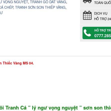
GƯ VỌNG NGUYỆT
,
TRANH GỖ DÁT VÀNG
,
TOÀN QU
CÁ CHÉP
,
TRANH SƠN SON THIẾP VÀNG
,
GƯ
DỊCH VỤ
HỖ TRỢ 24
HỖ TRỢ T
0777.285
n Thiếc Vàng MS 04.
đôi Tranh Cá ”
lý ngư vọng nguyệt
” sơn son thi