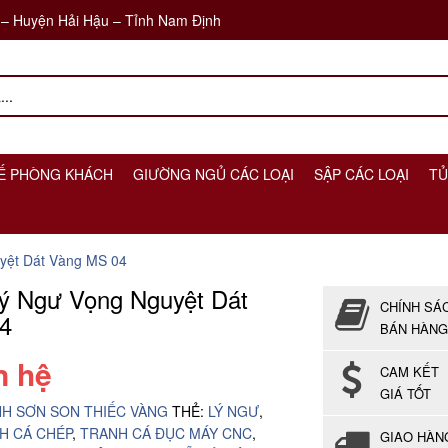
 – Huyện Hải Hậu – Tỉnh Nam Định
Ế PHÒNG KHÁCH
GIƯỜNG NGỦ CÁC LOẠI
SẬP CÁC LOẠI
TỦ
yệt Dát Vàng MS 04
Lý Ngư Vọng Nguyệt Dát
CHÍNH SÁ
4
BÁN HÀNG
n hệ
CAM KẾT
GIÁ TỐT
H SƠN SON THIẾC VÀNG
THẺ:
LÝ NGƯ
,
H CÁ CHÉP
,
TRANH CÁ ĐỤC MÁY CNC
,
GIAO HÀN