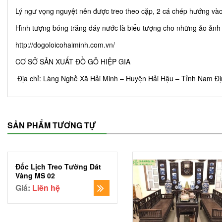
Lý ngư vọng nguyệt nên được treo theo cặp, 2 cá chép hướng và
Hình tượng bóng trăng đáy nước là biểu tượng cho những ảo ảnh tr
http://dogoloicohaiminh.com.vn/
CƠ SỞ SẢN XUẤT ĐỒ GỖ HIỆP GIA
Địa chỉ: Làng Nghề Xã Hải Minh – Huyện Hải Hậu – Tỉnh Nam Đ
SẢN PHẨM TƯƠNG TỰ
Đốc Lịch Treo Tường Dát
Vàng MS 02
Giá:
Liên hệ