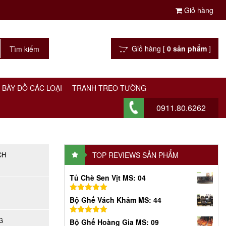
Giỏ hàng
Giỏ hàng [
0 sản phẩm
]
 BÀY ĐỒ CÁC LOẠI
TRANH TREO TƯỜNG
0911.80.6262
CH
TOP REVIEWS SẢN PHẨM
Tủ Chè Sen Vịt MS: 04
Được xếp
Bộ Ghế Vách Khảm MS: 44
hạng
5.00
5
sao
G
Được xếp
Bộ Ghế Hoàng Gia MS: 09