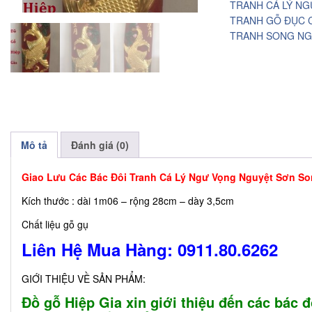
TRANH CÁ LÝ N
TRANH GỖ ĐỤC 
TRANH SONG N
Mô tả
Đánh giá (0)
Giao Lưu Các Bác Đôi Tranh Cá Lý Ngư Vọng Nguyệt Sơn So
Kích thước : dài 1m06 – rộng 28cm – dày 3,5cm
Chất liệu gỗ gụ
Liên Hệ Mua Hàng: 0911.80.6262
GIỚI THIỆU VỀ SẢN PHẨM:
Đồ gỗ Hiệp Gia xin giới thiệu đến các bác 