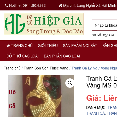
Hotline:
0911.80.6262
Địa chỉ: Làng Nghề Xã Hải Minh
Đồ Gỗ Hiệp Gia
TRANG CHỦ
GIỚI THIỆU
SẢN PHẨM NỔI BẬT
BÀN GH
ĐỒ THỜ CÁC LOẠI
BÀN PHẤN CÁC LOẠI
Trang chủ
/
Tranh Sơn Son Thiếc Vàng
/ Tranh Cá Lý Ngư Vọng Ngu
Tranh Cá 
Vàng MS 0
Giá: Liê
DANH MỤC:
TRAN
TRANH CÁ
,
TRAN