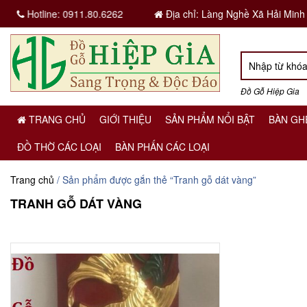
Hotline:
0911.80.6262
Địa chỉ: Làng Nghề Xã Hải Minh
Đồ Gỗ Hiệp Gia
TRANG CHỦ
GIỚI THIỆU
SẢN PHẨM NỔI BẬT
BÀN GH
ĐỒ THỜ CÁC LOẠI
BÀN PHẤN CÁC LOẠI
Trang chủ
/ Sản phẩm được gắn thẻ “Tranh gỗ dát vàng”
TRANH GỖ DÁT VÀNG