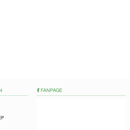
N
FANPAGE
EP