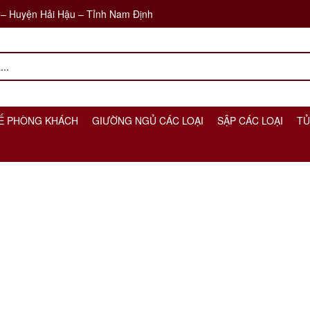
 – Huyện Hải Hậu – Tỉnh Nam Định
Ế PHÒNG KHÁCH
GIƯỜNG NGỦ CÁC LOẠI
SẬP CÁC LOẠI
TỦ