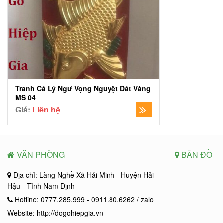
Tranh Cá Lý Ngư Vọng Nguyệt Dát Vàng
MS 04
Giá:
Liên hệ
VĂN PHÒNG
BẢN ĐỒ
Địa chỉ: Làng Nghề Xã Hải Minh - Huyện Hải
Hậu - Tỉnh Nam Định
Hotline: 0777.285.999 - 0911.80.6262 / zalo
Website: http://dogohiepgia.vn