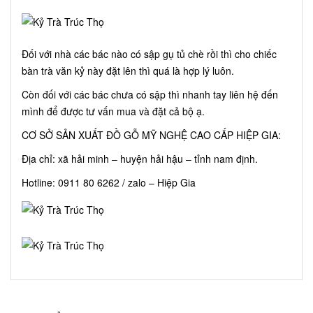
Đối với nhà các bác nào có sập gụ tủ chè rồi thì cho chiếc
bàn trà văn kỷ này đặt lên thì quá là hợp lý luôn.
Còn đối với các bác chưa có sập thì nhanh tay liên hệ đến
mình để được tư vấn mua và đặt cả bộ ạ.
CƠ SỞ SẢN XUẤT ĐỒ GỖ MỸ NGHỆ CAO CẤP HIỆP GIA:
Địa chỉ: xã hải minh – huyện hải hậu – tỉnh nam định.
Hotline: 0911 80 6262 / zalo – Hiệp Gia