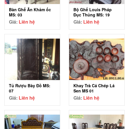
Bàn Ghế Ăn Khảm ốc
Bộ Ghế Louis Pháp
MS: 03
Đục Thủng MS: 19
Giá:
Liên hệ
Giá:
Liên hệ
Tủ Rượu Bày Đồ MS:
Khay Trà Cá Chép Lá
07
Sen MS 01
Giá:
Liên hệ
Giá:
Liên hệ