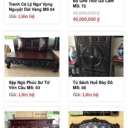
Bộ Ghế Trúc Gỗ Cẩm
Tranh Cá Lý Ngư Vọng
MS: 72
Nguyệt Dát Vàng MS 04
45,000,000
₫
Giá:
Liên hệ
Giá
Giá
40,000,000
₫
gốc
hiện
là:
tại
45,000,000 ₫.
là:
40,000,000 ₫.
Sập Ngũ Phúc Sư Tử
Tủ Sách Huế Bày Đồ
Vờn Cầu MS: 03
MS: 08
Giá:
Liên hệ
Giá:
Liên hệ