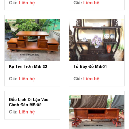
Giá:
Liên hệ
Giá:
Liên hệ
Kệ Tivi Trơn MS: 32
Tủ Bày Đồ MS:01
Giá:
Liên hệ
Giá:
Liên hệ
Đốc Lịch Di Lặc Vác
Cành Đào MS:02
Giá:
Liên hệ