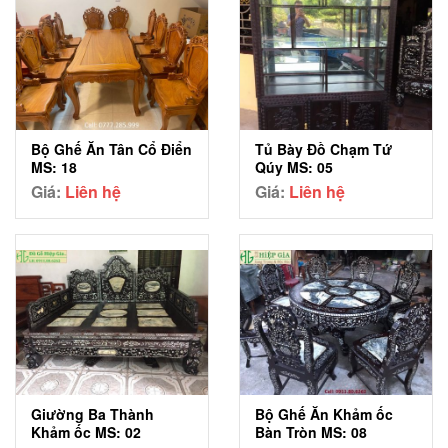
Bộ Ghế Ăn Tân Cổ Điển
Tủ Bày Đồ Chạm Tứ
MS: 18
Qúy MS: 05
Giá:
Liên hệ
Giá:
Liên hệ
Giường Ba Thành
Bộ Ghế Ăn Khảm ốc
Khảm ốc MS: 02
Bàn Tròn MS: 08