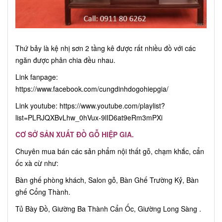
Thứ bảy là kệ nhị sơn 2 tầng kê được rất nhiều đồ với các
ngăn được phân chia đều nhau.
Link fanpage:
https://www.facebook.com/cungdinhdogohiepgia/
Link youtube:
https://www.youtube.com/playlist?
list=PLRJQXBvLhw_0hVux-9lID6at9eRm3mPXi
CƠ SỞ SẢN XUẤT ĐỒ GỖ HIỆP GIA.
Chuyên mua bán các sản phẩm nội thất gỗ, chạm khắc, cẩn
ốc xà cừ như:
Bàn ghế phòng khách, Salon gỗ, Bàn Ghế Trường Kỷ, Bàn
ghế Cổng Thành.
Tủ Bày Đồ, Giường Ba Thành Cẩn Ốc, Giường Long Sàng .