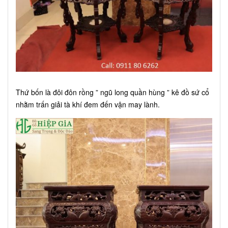
Thứ bốn là đôi đôn rồng ” ngũ long quần hùng ” kê đồ sứ cổ
nhằm trấn giải tà khí đem đến vận may lành.