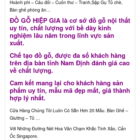
Hoành phi – Câu đối – Cuốn thư – Tranh,Sập Gụ Tủ chè,
Bàn ghế phòng ăn…
ĐỒ GỖ HIỆP GIA là cơ sở đồ gỗ nội thất
uy tín, chất lượng với bề dày kinh
nghiệm lâu năm trong lĩnh vực sản
xuất.
Chế tạo đồ gỗ, được đa số khách hàng
trên địa bàn tỉnh Nam Định đánh giá cao
về chất lượng.
Cam kết mang lại cho khách hàng sản
phẩm uy tín, mẫu mã đẹp mắt, giá thành
hợp lý nhất.
Cửa Hàng Chúng Tôi Luôn Có Sẵn Hơn 20 Mẫu. Bàn Ghế –
Giường – Tủ …
Với Những Đường Nét Hoa Văn Chạm Khắc Tinh Xảo, Cẩn
Ốc Singapore.