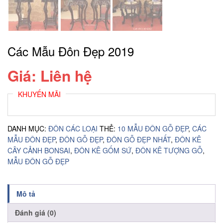
Các Mẫu Đôn Đẹp 2019
Giá: Liên hệ
KHUYẾN MÃI
DANH MỤC:
ĐÔN CÁC LOẠI
THẺ:
10 MẪU ĐÔN GỖ ĐẸP
,
CÁC
MẪU ĐÔN ĐẸP
,
ĐÔN GỖ ĐẸP
,
ĐÔN GỖ ĐẸP NHẤT
,
ĐÔN KÊ
CÂY CẢNH BONSAI
,
ĐÔN KÊ GỐM SỨ
,
ĐÔN KÊ TƯỢNG GỖ
,
MẪU ĐÔN GỖ ĐẸP
Mô tả
Đánh giá (0)