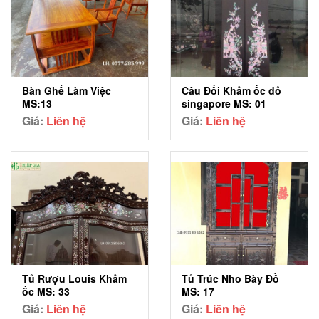
Bàn Ghế Làm Việc
Câu Đối Khảm ốc đỏ
MS:13
singapore MS: 01
Giá:
Liên hệ
Giá:
Liên hệ
Tủ Rượu Louis Khảm
Tủ Trúc Nho Bày Đồ
ốc MS: 33
MS: 17
Giá:
Liên hệ
Giá:
Liên hệ