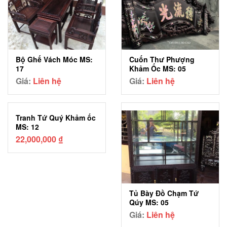
Bộ Ghế Vách Móc MS:
Cuốn Thư Phượng
17
Khảm Ốc MS: 05
Giá:
Liên hệ
Giá:
Liên hệ
Tranh Tứ Quý Khảm ốc
MS: 12
22,000,000
₫
Tủ Bày Đồ Chạm Tứ
Qúy MS: 05
Giá:
Liên hệ