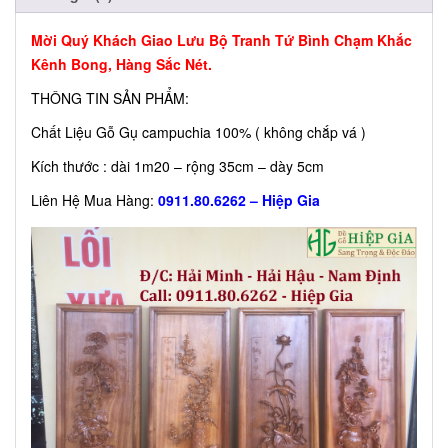
Mời Quý Khách Giao Lưu Bộ Tranh Tứ Bình Chạm Khắc
Kênh Bong, Hàng Sắc Nét.
THÔNG TIN SẢN PHẨM:
Chất Liệu Gỗ Gụ campuchia 100% ( không chắp vá )
Kích thước : dài 1m20 – rộng 35cm – dày 5cm
Liên Hệ Mua Hàng:
0911.80.6262 – Hiệp Gia