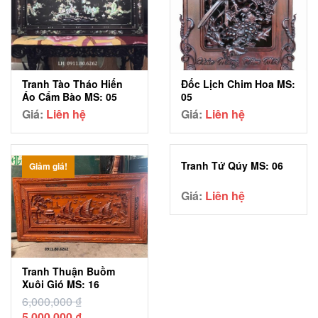
Tranh Tào Tháo Hiến
Đốc Lịch Chim Hoa MS:
Áo Cẩm Bào MS: 05
05
Giá:
Liên hệ
Giá:
Liên hệ
Tranh Tứ Qúy MS: 06
Giảm giá!
Giá:
Liên hệ
Tranh Thuận Buồm
Xuôi Gió MS: 16
6,000,000
₫
Giá
Giá
5,000,000
₫