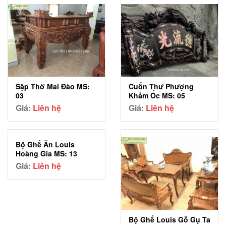
Sập Thờ Mai Đào MS:
Cuốn Thư Phượng
03
Khảm Ốc MS: 05
Giá:
Liên hệ
Giá:
Liên hệ
Bộ Ghế Ăn Louis
Hoàng Gia MS: 13
Giá:
Liên hệ
Bộ Ghế Louis Gỗ Gụ Ta