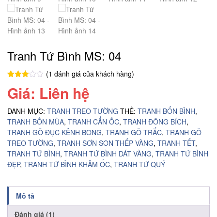
Tranh Tứ Bình MS: 04
(
1
đánh giá của khách hàng)
3.00
1
Giá: Liên hệ
trên 5
dựa
trên
DANH MỤC:
TRANH TREO TƯỜNG
THẺ:
TRANH BỐN BÌNH
,
đánh
giá
TRANH BỐN MÙA
,
TRANH CẨN ỐC
,
TRANH ĐÔNG BÍCH
,
TRANH GỖ ĐỤC KÊNH BONG
,
TRANH GỖ TRẮC
,
TRANH GỖ
TREO TƯỜNG
,
TRANH SƠN SON THẾP VÀNG
,
TRANH TẾT
,
TRANH TỨ BÌNH
,
TRANH TỨ BÌNH DÁT VÀNG
,
TRANH TỨ BÌNH
ĐẸP
,
TRANH TỨ BÌNH KHẢM ỐC
,
TRANH TỨ QUÝ
Mô tả
Đánh giá (1)