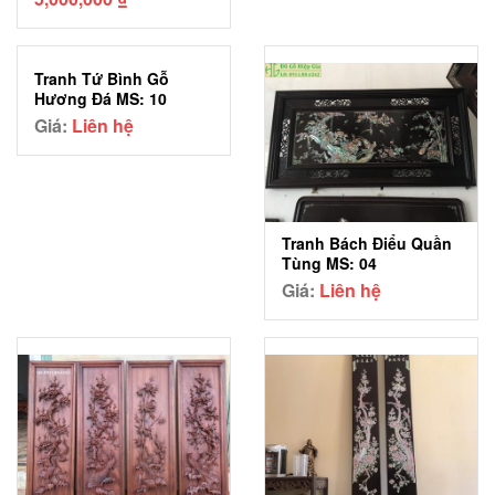
gốc
hiện
là:
tại
6,000,000 ₫.
là:
Tranh Tứ Bình Gỗ
5,000,000 ₫.
Hương Đá MS: 10
Giá:
Liên hệ
Tranh Bách Điểu Quần
Tùng MS: 04
Giá:
Liên hệ