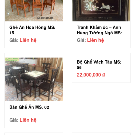
Ghế Ăn Hoa Hồng MS:
Tranh Khảm ốc – Anh
15
Hùng Tương Ngộ MS:
03
Giá:
Liên hệ
Giá:
Liên hệ
Bộ Ghế Vách Tàu MS:
56
22,000,000
₫
Bàn Ghế Ăn MS: 02
Giá:
Liên hệ