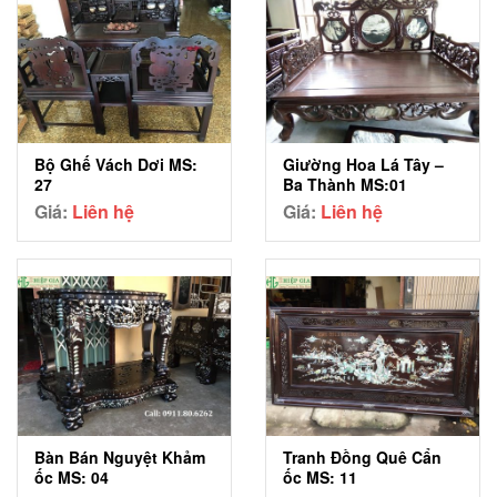
Bộ Ghế Vách Dơi MS:
Giường Hoa Lá Tây –
27
Ba Thành MS:01
Giá:
Liên hệ
Giá:
Liên hệ
Bàn Bán Nguyệt Khảm
Tranh Đồng Quê Cẩn
ốc MS: 04
ốc MS: 11