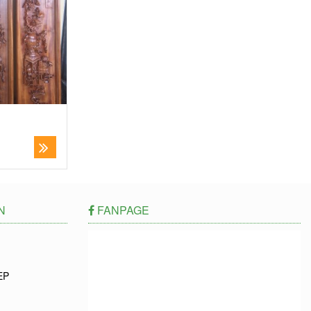
N
FANPAGE
EP