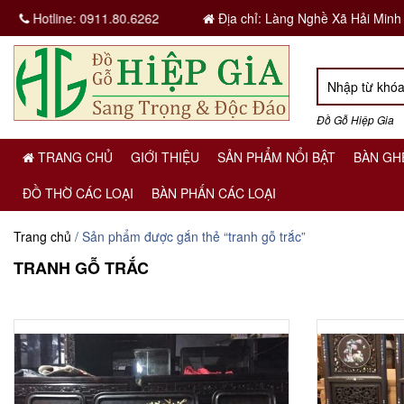
Hotline:
0911.80.6262
Địa chỉ: Làng Nghề Xã Hải Minh
Đồ Gỗ Hiệp Gia
TRANG CHỦ
GIỚI THIỆU
SẢN PHẨM NỔI BẬT
BÀN GH
ĐỒ THỜ CÁC LOẠI
BÀN PHẤN CÁC LOẠI
Trang chủ
/ Sản phẩm được gắn thẻ “tranh gỗ trắc”
TRANH GỖ TRẮC