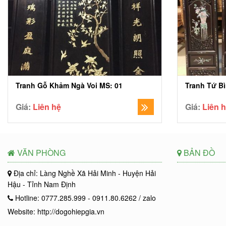
Tranh Gỗ Khảm Ngà Voi MS: 01
Tranh Tứ B
Giá:
Liên hệ
Giá:
Liên 
VĂN PHÒNG
BẢN ĐỒ
Địa chỉ: Làng Nghề Xã Hải Minh - Huyện Hải
Hậu - Tỉnh Nam Định
Hotline: 0777.285.999 - 0911.80.6262 / zalo
Website: http://dogohiepgia.vn