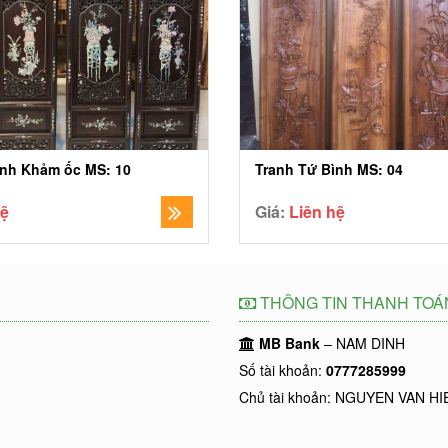
ình Khảm ốc MS: 10
Tranh Tứ Bình MS: 04
hệ
Giá:
Liên hệ
THÔNG TIN THANH TOÁ
MB Bank
– NAM DINH
Số tài khoản:
0777285999
Chủ tài khoản: NGUYEN VAN HI