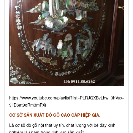
https://www.youtube.com/playlist?list=PLRJQXBvLhw_0hVux-
9lID6at9eRm3mPXi
CƠ SỞ SẢN XUẤT ĐỒ GỖ CAO CẤP HIỆP GIA.
Là cơ sở đồ gỗ nội thất uy tín, chất lượng với bề dày kinh
nghiệm lâu năm trong lĩnh vực sản xuất,