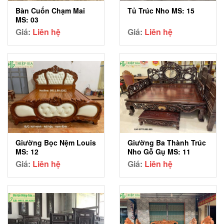
Bàn Cuốn Chạm Mai
Tủ Trúc Nho MS: 15
MS: 03
Giá:
Liên hệ
Giá:
Liên hệ
Giường Bọc Nệm Louis
Giường Ba Thành Trúc
MS: 12
Nho Gỗ Gụ MS: 11
Giá:
Liên hệ
Giá:
Liên hệ