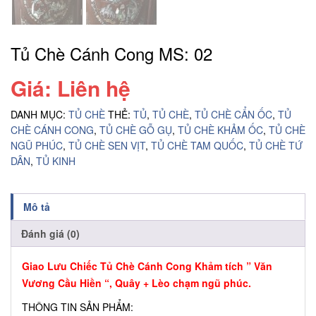
Tủ Chè Cánh Cong MS: 02
Giá: Liên hệ
DANH MỤC:
TỦ CHÈ
THẺ:
TỦ
,
TỦ CHÈ
,
TỦ CHÈ CẨN ỐC
,
TỦ
CHÈ CÁNH CONG
,
TỦ CHÈ GỖ GỤ
,
TỦ CHÈ KHẢM ỐC
,
TỦ CHÈ
NGŨ PHÚC
,
TỦ CHÈ SEN VỊT
,
TỦ CHÈ TAM QUỐC
,
TỦ CHÈ TỨ
DÂN
,
TỦ KINH
Mô tả
Đánh giá (0)
Giao Lưu Chiếc Tủ Chè Cánh Cong Khảm tích ” Văn
Vương Cầu Hiền “, Quây + Lèo chạm ngũ phúc.
THÔNG TIN SẢN PHẨM: