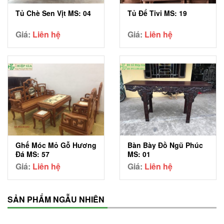
Tủ Chè Sen Vịt MS: 04
Tủ Để Tivi MS: 19
Giá:
Liên hệ
Giá:
Liên hệ
Ghế Móc Mỏ Gỗ Hương
Bàn Bày Đồ Ngũ Phúc
Đá MS: 57
MS: 01
Giá:
Liên hệ
Giá:
Liên hệ
SẢN PHẨM NGẪU NHIÊN