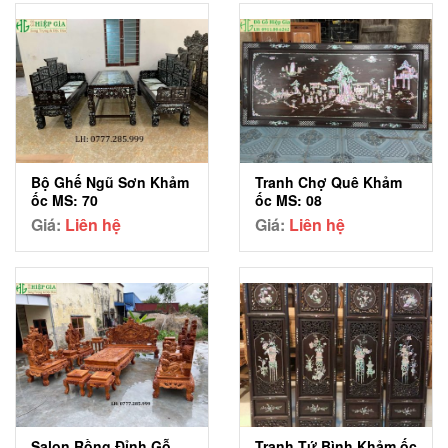
Bộ Ghế Ngũ Sơn Khảm
Tranh Chợ Quê Khảm
ốc MS: 70
ốc MS: 08
Giá:
Liên hệ
Giá:
Liên hệ
Salon Rồng Đỉnh Gỗ
Tranh Tứ Bình Khảm ốc