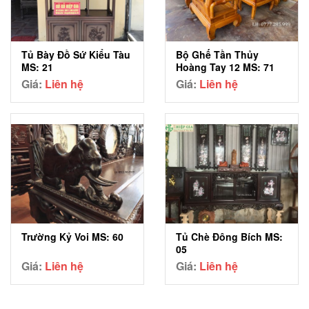
Tủ Bày Đồ Sứ Kiểu Tàu
Bộ Ghế Tần Thủy
MS: 21
Hoàng Tay 12 MS: 71
Giá:
Liên hệ
Giá:
Liên hệ
Trường Kỷ Voi MS: 60
Tủ Chè Đông Bích MS:
05
Giá:
Liên hệ
Giá:
Liên hệ