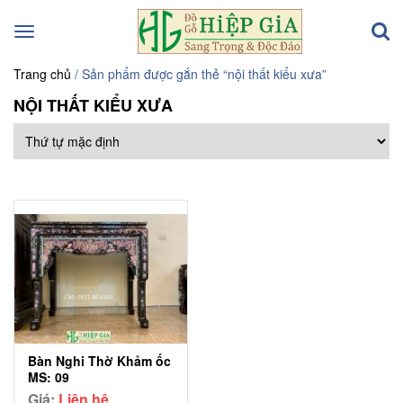
Toggle
navigation
Trang chủ
/ Sản phẩm được gắn thẻ “nội thất kiểu xưa”
NỘI THẤT KIỂU XƯA
Bàn Nghi Thờ Khảm ốc
MS: 09
Giá:
Liên hệ