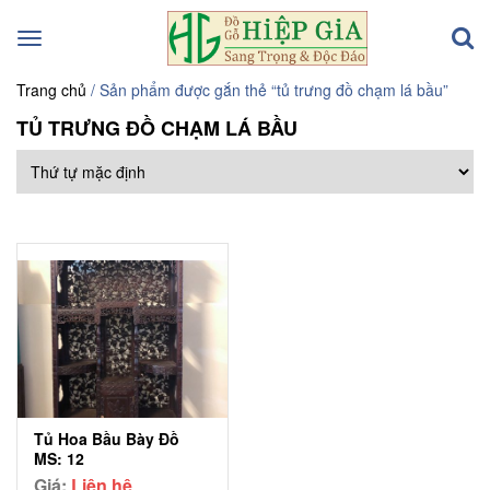
Toggle
navigation
Trang chủ
/ Sản phẩm được gắn thẻ “tủ trưng đồ chạm lá bầu”
TỦ TRƯNG ĐỒ CHẠM LÁ BẦU
Tủ Hoa Bầu Bày Đồ
MS: 12
Giá:
Liên hệ