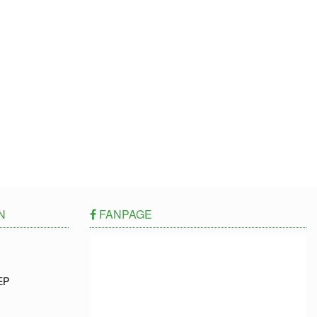
N
FANPAGE
EP