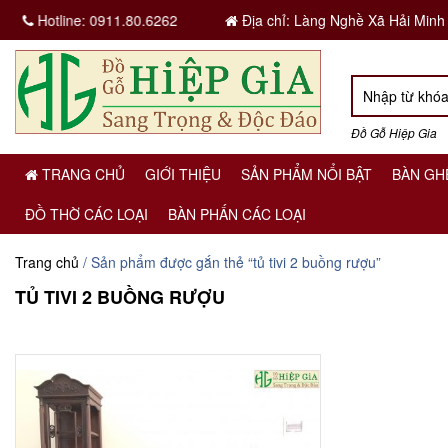
Hotline:
0911.80.6262
Địa chỉ: Làng Nghề Xã Hải Minh
Đồ Gỗ Hiệp Gia
TRANG CHỦ
GIỚI THIỆU
SẢN PHẨM NỔI BẬT
BÀN GH
ĐỒ THỜ CÁC LOẠI
BÀN PHẤN CÁC LOẠI
Trang chủ
/ Sản phẩm được gắn thẻ “tủ tivi 2 buồng rượu”
TỦ TIVI 2 BUỒNG RƯỢU