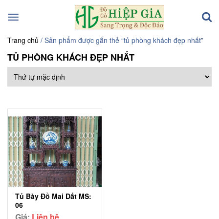
Toggle
navigation
Trang chủ
/ Sản phẩm được gắn thẻ “tủ phòng khách đẹp nhất”
TỦ PHÒNG KHÁCH ĐẸP NHẤT
Tủ Bày Đồ Mai Dắt MS:
06
Giá:
Liên hệ