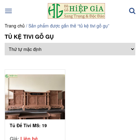
Toggle
navigation
Trang chủ
/ Sản phẩm được gắn thẻ “tủ kệ tivi gỗ gụ”
TỦ KỆ TIVI GỖ GỤ
Tủ Để Tivi MS: 19
Giá:
Liên hệ