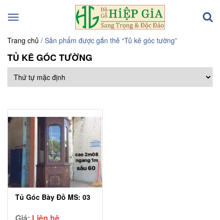
Toggle
navigation
Trang chủ
/ Sản phẩm được gắn thẻ “Tủ kê góc tường”
TỦ KÊ GÓC TƯỜNG
Tủ Góc Bày Đồ MS: 03
Giá:
Liên hệ