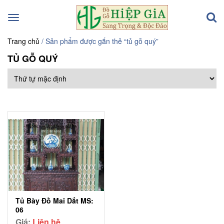
Toggle
navigation
Trang chủ
/ Sản phẩm được gắn thẻ “tủ gỗ quý”
TỦ GỖ QUÝ
Tủ Bày Đồ Mai Dắt MS:
06
Giá:
Liên hệ