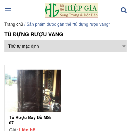
Toggle
navigation
Trang chủ
/ Sản phẩm được gắn thẻ “tủ đựng rượu vang”
TỦ ĐỰNG RƯỢU VANG
Tủ Rượu Bày Đồ MS:
07
Giá:
Liên hệ