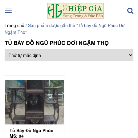
Toggle
navigation
Trang chủ
/ Sản phẩm được gắn thẻ “Tủ bày đồ Ngũ Phúc Dơi
Ngậm Thọ”
TỦ BÀY ĐỒ NGŨ PHÚC DƠI NGẬM THỌ
Tủ Bày Đồ Ngũ Phúc
MS: 04