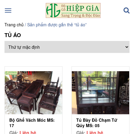
Toggle
navigation
Trang chủ
/ Sản phẩm được gắn thẻ “tủ áo”
TỦ ÁO
Bộ Ghế Vách Móc MS:
Tủ Bày Đồ Chạm Tứ
17
Qúy MS: 05
Giá:
Liên hệ
Giá:
Liên hệ