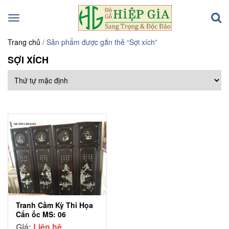
Toggle
navigation
Trang chủ
/ Sản phẩm được gắn thẻ “Sợi xích”
SỢI XÍCH
Tranh Cầm Kỳ Thi Họa
Cẩn ốc MS: 06
Giá:
Liên hệ