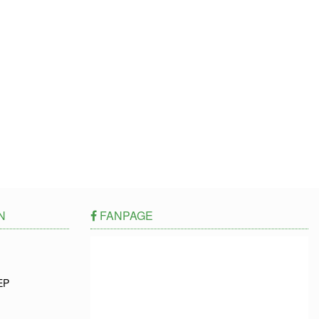
N
FANPAGE
EP