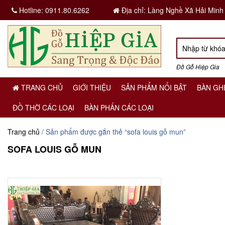
Hotline:
0911.80.6262
Địa chỉ: Làng Nghề Xã Hải Minh
Đồ Gỗ Hiệp Gia
TRANG CHỦ
GIỚI THIỆU
SẢN PHẨM NỔI BẬT
BÀN GH
ĐỒ THỜ CÁC LOẠI
BÀN PHẤN CÁC LOẠI
Trang chủ
/ Sản phẩm được gắn thẻ “sofa louis gỗ mun”
SOFA LOUIS GỖ MUN