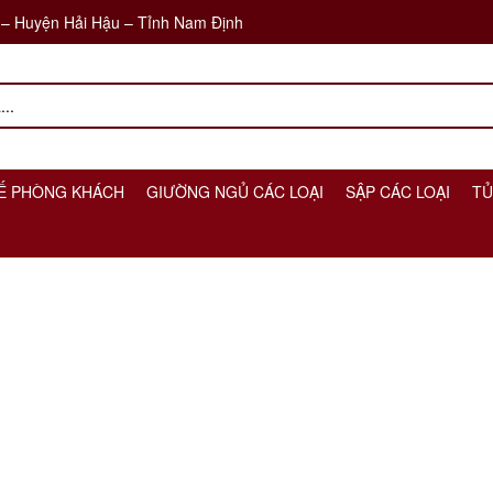
 – Huyện Hải Hậu – Tỉnh Nam Định
Ế PHÒNG KHÁCH
GIƯỜNG NGỦ CÁC LOẠI
SẬP CÁC LOẠI
TỦ