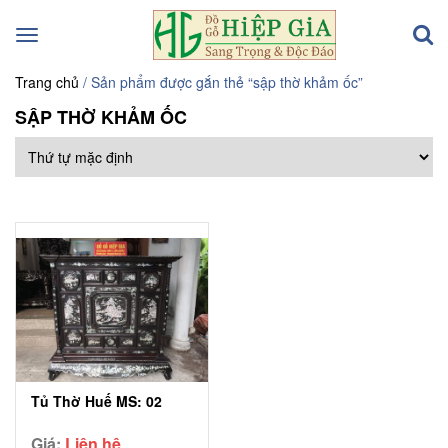
Toggle
navigation
Trang chủ
/ Sản phẩm được gắn thẻ “sập thờ khảm ốc”
SẬP THỜ KHẢM ỐC
Tủ Thờ Huế MS: 02
Giá:
Liên hệ