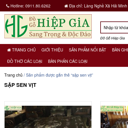
Hotline:
0911.80.6262
Địa chỉ: Làng Nghề Xã Hải Minh
Đồ Gỗ Hiệp Gia
TRANG CHỦ
GIỚI THIỆU
SẢN PHẨM NỔI BẬT
BÀN GH
ĐỒ THỜ CÁC LOẠI
BÀN PHẤN CÁC LOẠI
Trang chủ
/ Sản phẩm được gắn thẻ “sập sen vịt”
SẬP SEN VỊT