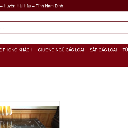
 – Huyện Hải Hậu – Tỉnh Nam Định
Ế PHÒNG KHÁCH
GIƯỜNG NGỦ CÁC LOẠI
SẬP CÁC LOẠI
TỦ