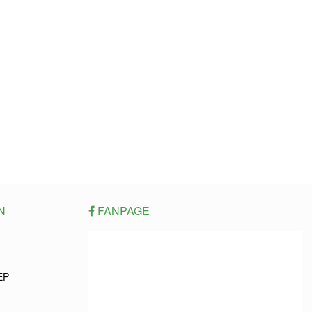
N
FANPAGE
EP