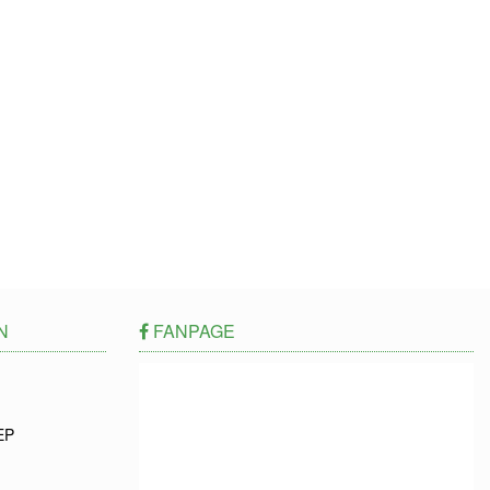
N
FANPAGE
EP