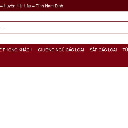
 – Huyện Hải Hậu – Tỉnh Nam Định
Ế PHÒNG KHÁCH
GIƯỜNG NGỦ CÁC LOẠI
SẬP CÁC LOẠI
TỦ