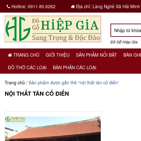
Hotline:
0911.80.6262
Địa chỉ: Làng Nghề Xã Hải Minh
Đồ Gỗ Hiệp Gia
TRANG CHỦ
GIỚI THIỆU
SẢN PHẨM NỔI BẬT
BÀN GH
ĐỒ THỜ CÁC LOẠI
BÀN PHẤN CÁC LOẠI
Trang chủ
/ Sản phẩm được gắn thẻ “nội thất tân cổ điển”
NỘI THẤT TÂN CỔ ĐIỂN