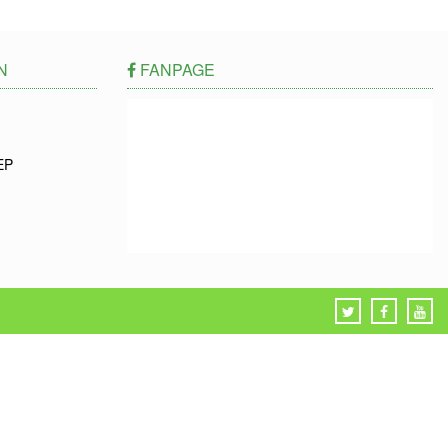
N
FANPAGE
EP