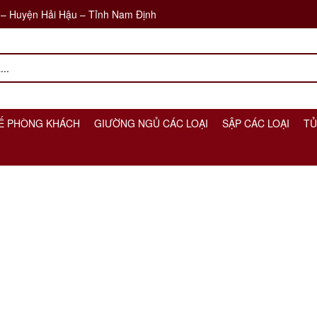
 – Huyện Hải Hậu – Tỉnh Nam Định
Ế PHÒNG KHÁCH
GIƯỜNG NGỦ CÁC LOẠI
SẬP CÁC LOẠI
TỦ