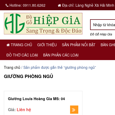
Hotline:
0911.80.6262
Địa chỉ: Làng Nghề Xã Hải Minh
Đồ Gỗ Hiệp Gia
TRANG CHỦ
GIỚI THIỆU
SẢN PHẨM NỔI BẬT
BÀN GH
ĐỒ THỜ CÁC LOẠI
BÀN PHẤN CÁC LOẠI
Trang chủ
/ Sản phẩm được gắn thẻ “giường phòng ngủ”
GIƯỜNG PHÒNG NGỦ
Giường Louis Hoàng Gia MS: 04
Giá:
Liên hệ