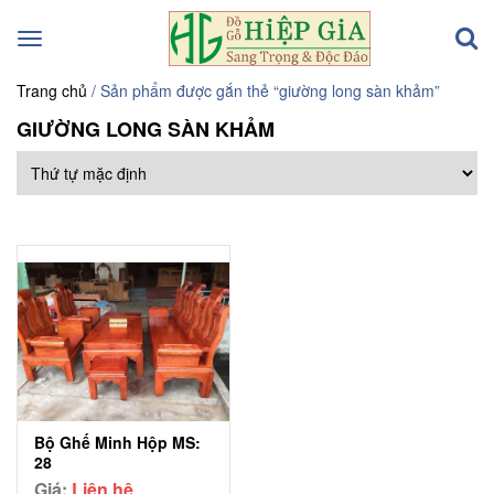
Toggle
navigation
Trang chủ
/ Sản phẩm được gắn thẻ “giường long sàn khảm”
GIƯỜNG LONG SÀN KHẢM
Bộ Ghế Minh Hộp MS:
28
Giá:
Liên hệ