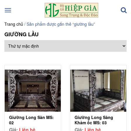
Toggle
navigation
Trang chủ
/ Sản phẩm được gắn thẻ “giường lầu”
GIƯỜNG LẦU
Giường Long Sàn MS:
Giường Long Sàng
02
Khảm ốc MS: 03
Giá:
Liên hệ
Giá:
Liên hệ