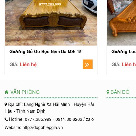
Giường Gỗ Gõ Bọc Nệm Da MS: 15
Giường Lou
Giá:
Liên hệ
Giá:
Liên 
VĂN PHÒNG
BẢN ĐỒ
Địa chỉ: Làng Nghề Xã Hải Minh - Huyện Hải
Hậu - Tỉnh Nam Định
Hotline: 0777.285.999 - 0911.80.6262 / zalo
Website: http://dogohiepgia.vn