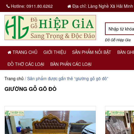
Hotline:
0911.80.6262
Địa chỉ: Làng Nghề Xã Hải Minh
Đồ Gỗ Hiệp Gia
TRANG CHỦ
GIỚI THIỆU
SẢN PHẨM NỔI BẬT
BÀN GH
ĐỒ THỜ CÁC LOẠI
BÀN PHẤN CÁC LOẠI
Trang chủ
/ Sản phẩm được gắn thẻ “giường gỗ gõ đỏ”
GIƯỜNG GỖ GÕ ĐỎ