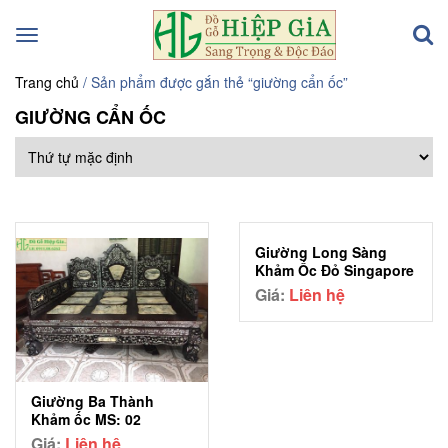
Toggle
navigation
Trang chủ
/ Sản phẩm được gắn thẻ “giường cẩn ốc”
GIƯỜNG CẨN ỐC
Giường Long Sàng
Khảm Ốc Đỏ Singapore
MS: 05
Giá:
Liên hệ
Giường Ba Thành
Khảm ốc MS: 02
Giá:
Liên hệ