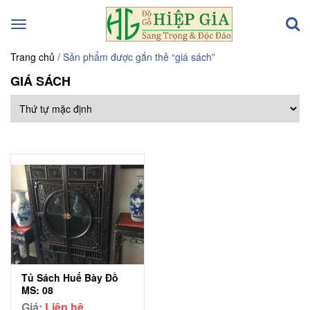
Toggle
navigation
Trang chủ
/ Sản phẩm được gắn thẻ “giá sách”
GIÁ SÁCH
Tủ Sách Huế Bày Đồ
MS: 08
Giá:
Liên hệ