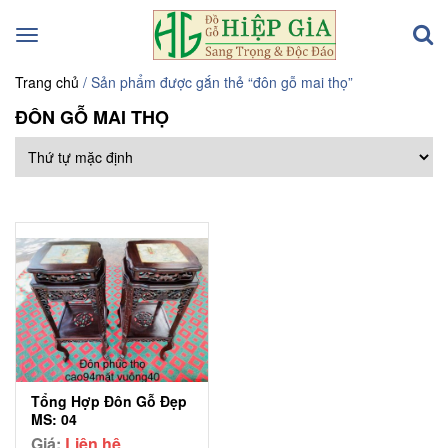
Toggle
navigation
Trang chủ
/ Sản phẩm được gắn thẻ “đôn gỗ mai thọ”
ĐÔN GỖ MAI THỌ
Tổng Hợp Đôn Gỗ Đẹp
MS: 04
Giá:
Liên hệ