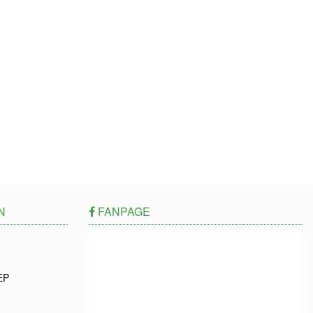
N
FANPAGE
EP