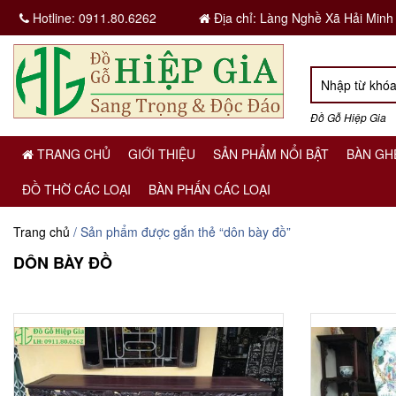
Hotline:
0911.80.6262
Địa chỉ: Làng Nghề Xã Hải Minh
Đồ Gỗ Hiệp Gia
TRANG CHỦ
GIỚI THIỆU
SẢN PHẨM NỔI BẬT
BÀN GH
ĐỒ THỜ CÁC LOẠI
BÀN PHẤN CÁC LOẠI
Trang chủ
/ Sản phẩm được gắn thẻ “dôn bày đồ”
DÔN BÀY ĐỒ