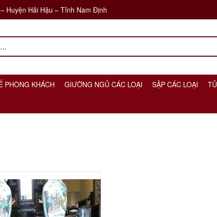
 – Huyện Hải Hậu – Tỉnh Nam Định
Ế PHÒNG KHÁCH
GIƯỜNG NGỦ CÁC LOẠI
SẬP CÁC LOẠI
TỦ