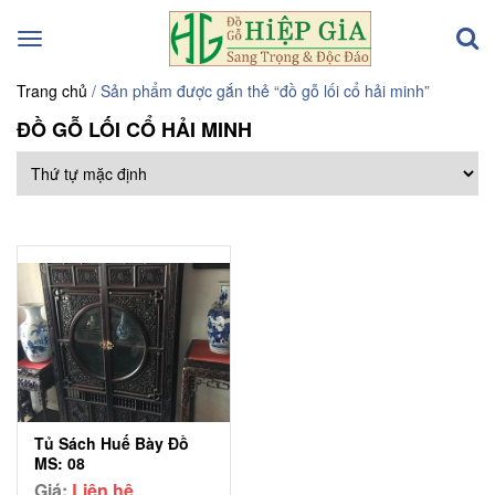
Toggle
navigation
Trang chủ
/ Sản phẩm được gắn thẻ “đồ gỗ lối cổ hải minh”
ĐỒ GỖ LỐI CỔ HẢI MINH
Tủ Sách Huế Bày Đồ
MS: 08
Giá:
Liên hệ