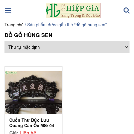
Toggle
navigation
Trang chủ
/ Sản phẩm được gắn thẻ “đồ gỗ hùng sen”
ĐỒ GỖ HÙNG SEN
Cuốn Thư Đức Lưu
Quang Cẩn Ốc MS: 04
Giá:
Liên hệ