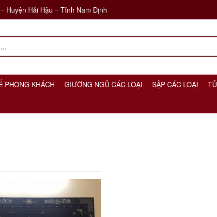
 – Huyện Hải Hậu – Tỉnh Nam Định
Ế PHÒNG KHÁCH
GIƯỜNG NGỦ CÁC LOẠI
SẬP CÁC LOẠI
TỦ