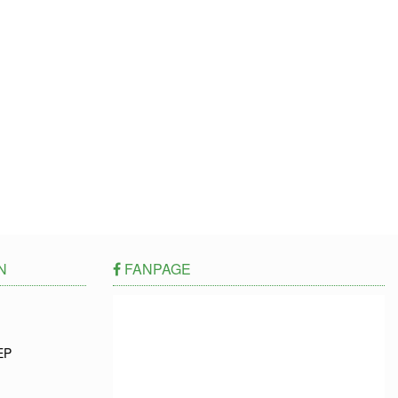
N
FANPAGE
EP