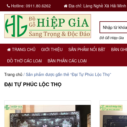
Hotline:
0911.80.6262
Địa chỉ: Làng Nghề Xã Hải Minh
Đồ Gỗ Hiệp Gia
TRANG CHỦ
GIỚI THIỆU
SẢN PHẨM NỔI BẬT
BÀN GH
ĐỒ THỜ CÁC LOẠI
BÀN PHẤN CÁC LOẠI
Trang chủ
/ Sản phẩm được gắn thẻ “Đại Tự Phúc Lộc Thọ”
ĐẠI TỰ PHÚC LỘC THỌ