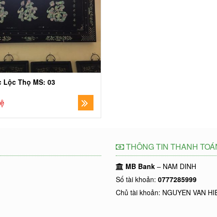
c Lộc Thọ MS: 03
hệ
THÔNG TIN THANH TOÁ
MB Bank
– NAM DINH
Số tài khoản:
0777285999
Chủ tài khoản: NGUYEN VAN HI