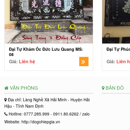
Đại Tự Khảm Ốc Đức Lưu Quang MS:
Đại Tự Phú
08
Giá:
Liên hệ
Giá:
Liên 
VĂN PHÒNG
BẢN ĐỒ
Địa chỉ: Làng Nghề Xã Hải Minh - Huyện Hải
Hậu - Tỉnh Nam Định
Hotline: 0777.285.999 - 0911.80.6262 / zalo
Website: http://dogohiepgia.vn