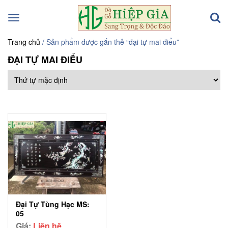
Toggle
navigation
Trang chủ
/ Sản phẩm được gắn thẻ “đại tự mai điểu”
ĐẠI TỰ MAI ĐIỂU
Đại Tự Tùng Hạc MS:
05
Giá:
Liên hệ