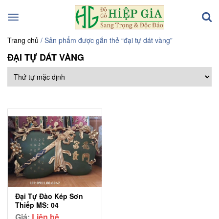
Toggle
navigation
Trang chủ
/ Sản phẩm được gắn thẻ “đại tự dát vàng”
ĐẠI TỰ DÁT VÀNG
Đại Tự Đào Kép Sơn
Thiếp MS: 04
Giá:
Liên hệ