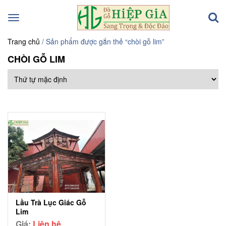
Toggle
navigation
Trang chủ
/ Sản phẩm được gắn thẻ “chòi gỗ lim”
CHÒI GỖ LIM
Lầu Trà Lục Giác Gỗ
Lim
Giá:
Liên hệ