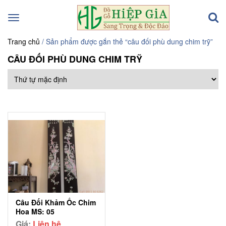
Toggle
navigation
Trang chủ
/ Sản phẩm được gắn thẻ “câu đối phù dung chim trỹ”
CÂU ĐỐI PHÙ DUNG CHIM TRỸ
Câu Đối Khảm Ốc Chim
Hoa MS: 05
Giá:
Liên hệ