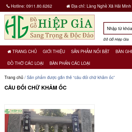
Hotline:
0911.80.6262
Địa chỉ: Làng Nghề Xã Hải Minh
Đồ Gỗ Hiệp Gia
TRANG CHỦ
GIỚI THIỆU
SẢN PHẨM NỔI BẬT
BÀN GH
ĐỒ THỜ CÁC LOẠI
BÀN PHẤN CÁC LOẠI
Trang chủ
/ Sản phẩm được gắn thẻ “câu đối chữ khảm ốc”
CÂU ĐỐI CHỮ KHẢM ỐC