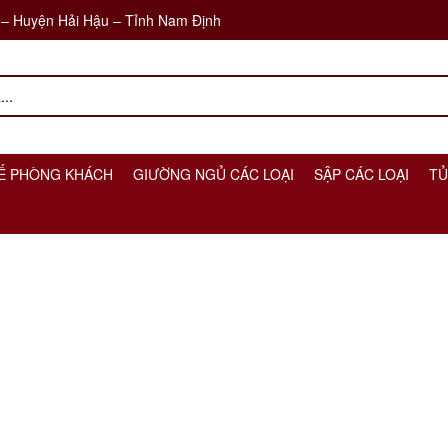
 – Huyện Hải Hậu – Tỉnh Nam Định
Ế PHÒNG KHÁCH
GIƯỜNG NGỦ CÁC LOẠI
SẬP CÁC LOẠI
TỦ