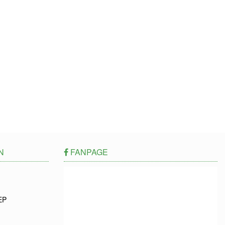
N
FANPAGE
EP