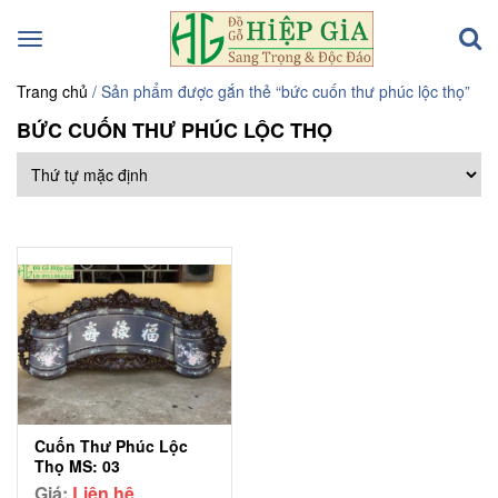
Toggle
navigation
Trang chủ
/ Sản phẩm được gắn thẻ “bức cuốn thư phúc lộc thọ”
BỨC CUỐN THƯ PHÚC LỘC THỌ
Cuốn Thư Phúc Lộc
Thọ MS: 03
Giá:
Liên hệ