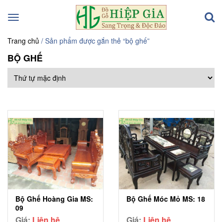
Toggle
navigation
Trang chủ
/ Sản phẩm được gắn thẻ “bộ ghế”
BỘ GHẾ
Bộ Ghế Hoàng Gia MS:
Bộ Ghế Móc Mỏ MS: 18
09
Giá:
Liên hệ
Giá:
Liên hệ